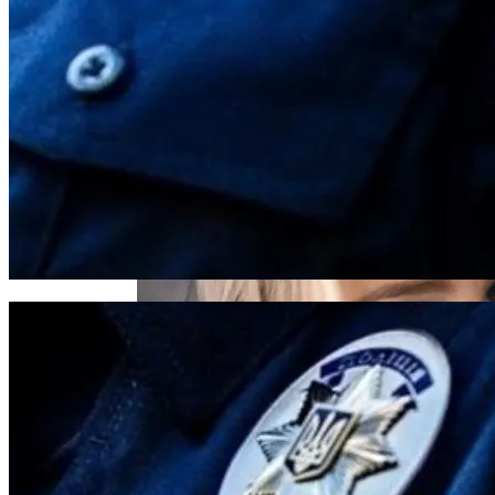
Извержение Вулкана На Юге Исландии:
Чрезвычайное Положение И Эвакуация
В Зоне ООС Ранен Один Украинский
Воин
Военные Рельсы Спасут Британскую
Экономику?
Индия Не Будет Спрашивать
Разрешения На Запуск Моделей ИИ