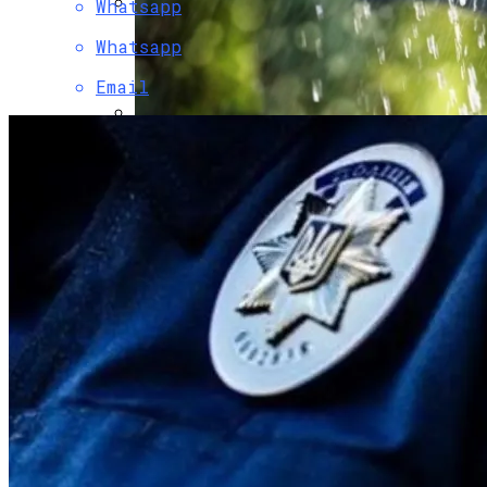
Whatsapp
Коронавирус В США Оказался
Whatsapp
Смертоноснее «испанки» 1918 Года
Email
В Украине Вновь Ожидаются
Проливные Дожди
Растущая Концентрация Власти В
Руках Си Цзиньпина: Мир Не Обмануть