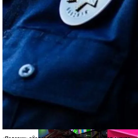
Российской Телеведущей Запретили
Въезд В Украину
На Какую Зарплату Могут
Рассчитывать Украинцы За Рубежом:
Советы Для Беженцев
Вредно, Но Выгодно: В США Запрет На
Асбест Приняли Только Сейчас