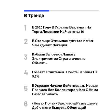
В Тренде
В 2020 Году В Украине Выставят На
Торги Лицензии На Частоты 5G
В Столице Открылся Kyiv Food Market:
Чем Удивит Локация
Кабмин Запретил Лишать
Электричества Стратегические
Объекты
Госстат Отчитался О Росте Зарплат На
9,5%
В Украине Начали Действовать Новые
Правила Для Коллекторов: Как С Ними
Разговаривать
«Новая Почта» Закончила Размещение
Дебютного Выпуска Облигаций