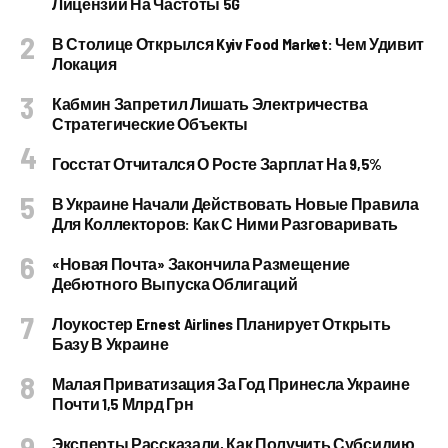
Лицензии На Частоты 5G
В Столице Открылся Kyiv Food Market: Чем Удивит
Локация
Кабмин Запретил Лишать Электричества
Стратегические Объекты
Госстат Отчитался О Росте Зарплат На 9,5%
В Украине Начали Действовать Новые Правила
Для Коллекторов: Как С Ними Разговаривать
«Новая Почта» Закончила Размещение
Дебютного Выпуска Облигаций
Лоукостер Ernest Airlines Планирует Открыть
Базу В Украине
Малая Приватизация За Год Принесла Украине
Почти 1,5 Млрд Грн
Эксперты Рассказали, Как Получить Субсидию