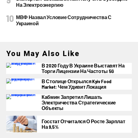
На Электроэнергию
МВФ Назвал Условие Сотрудничества С
Украиной
You May Also Like
В 2020 Году В Украине Выставят На
Торги Лицензии На Частоты 5G
В Столице Открылся Kyiv Food
Market: Чем Удивит Локация
Кабмин Запретил Лишать
Электричества Стратегические
Объекты
Госстат Отчитался О Росте Зарплат
На 9,5%