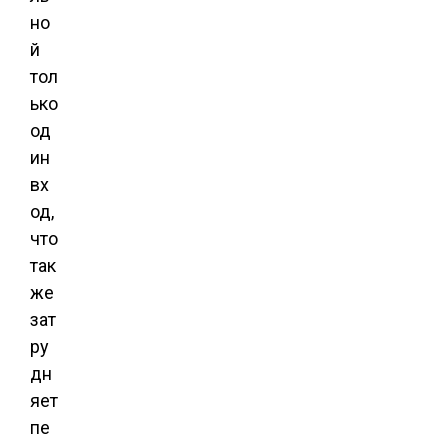
но
й
тол
ько
од
ин
вх
од,
что
так
же
зат
ру
дн
яет
пе