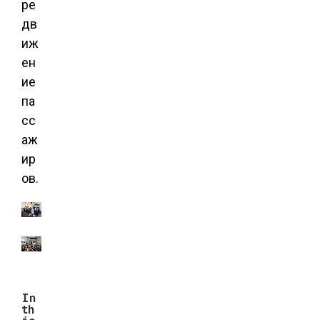
ре
дв
иж
ен
ие
па
сс
аж
ир
ов.
In
th