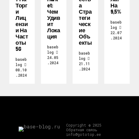
Торг
Et:
А
На
И
Чем
Стра
9,5%
Лиц
Удив
Теги
baseb
Ензи
Ит
Ческ
log
И На
Лока
Ие
22.07
Част
Ция
Объ
.2024
Оты
Екты
baseb
5G
log
baseb
24.05
log
baseb
.2024
21.11
log
.2024
08.10
.2024
Copyright © 2025
Обратная связь
info@gototop.ee