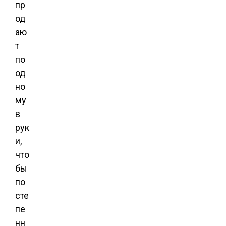
пр
од
аю
т
по
од
но
му
в
рук
и,
что
бы
по
сте
пе
нн