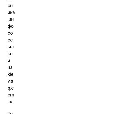
он
ика
.ин
фо
со
сс
ыл
ко
й
на
kie
v.s
q.c
om
.ua.
Тр