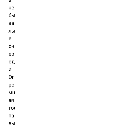
не
бы
ва
лы
е
оч
ер
ед
и.
Ог
ро
мн
ая
тол
па
вы