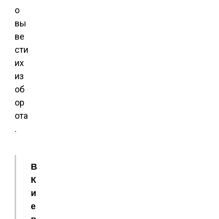
о
вы
ве
сти
их
из
об
ор
ота
.
В
К
и
е