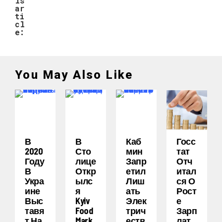
is
ar
ti
cl
e:
You May Also Like
В
В
Каб
Госс
2020
Сто
Мин
Тат
Году
Лице
Запр
Отч
В
Откр
Етил
Итал
Укра
Ылс
Лиш
Ся О
Ине
Я
Ать
Рост
Выс
Kyiv
Элек
Е
Тавя
Food
Трич
Зарп
Т На
Mark
Еств
Лат