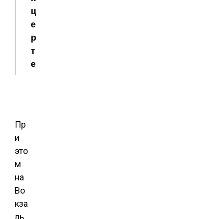
ц
е
р
т
е
Пр
и
это
м
на
Во
кза
ль