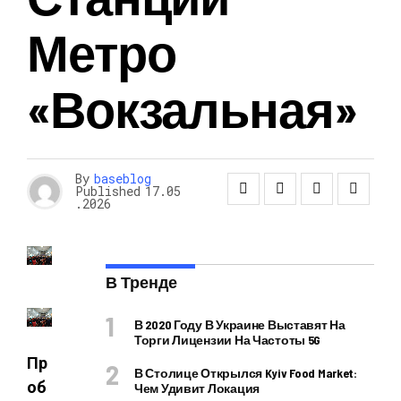
Метро
«Вокзальная»
By
baseblog
Published
17.05
.2026
В Тренде
В 2020 Году В Украине Выставят На
Торги Лицензии На Частоты 5G
Пр
В Столице Открылся Kyiv Food Market:
об
Чем Удивит Локация