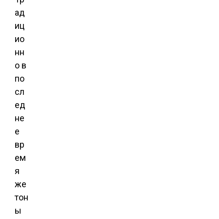
ад
иц
ио
нн
о в
по
сл
ед
не
е
вр
ем
я
же
тон
ы