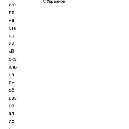
С Украиной
ию
ля
на
ста
нц
ии
«В
окз
аль
на
я»
об
раз
ов
ал
ис
ь