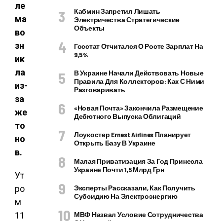
ле
Кабмин Запретил Лишать
ма
Электричества Стратегические
Объекты
во
зн
Госстат Отчитался О Росте Зарплат На
9,5%
ик
ла
В Украине Начали Действовать Новые
Правила Для Коллекторов: Как С Ними
из-
Разговаривать
за
«Новая Почта» Закончила Размещение
же
Дебютного Выпуска Облигаций
то
Лоукостер Ernest Airlines Планирует
но
Открыть Базу В Украине
в.
Малая Приватизация За Год Принесла
Украине Почти 1,5 Млрд Грн
Ут
ро
Эксперты Рассказали, Как Получить
Субсидию На Электроэнергию
м
11
МВФ Назвал Условие Сотрудничества