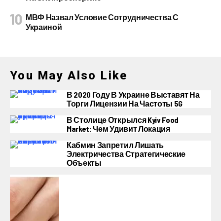
МВФ Назвал Условие Сотрудничества С
Украиной
You May Also Like
В 2020 Году В Украине Выставят На
Торги Лицензии На Частоты 5G
В Столице Открылся Kyiv Food
Market: Чем Удивит Локация
Кабмин Запретил Лишать
Электричества Стратегические
Объекты