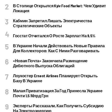
В Столице Открылся Kyiv Food Market: Чем Удивит
Локация
Кабмин Запретил Лишать Электричества
Стратегические Объекты
Госстат Отчитался О Росте Зарплат На 9,5%
В Украине Начали Действовать Новые Правила
Для Коллекторов: Как С Ними Разговаривать
«Новая Почта» Закончила Размещение
Дебютного Выпуска Облигаций
Лоукостер Ernest Airlines Планирует Открыть
Базу В Украине
Малая Приватизация За Год Принесла Украине
Почти 1,5 Млрд Грн
Эксперты Рассказали, Как Получить Субсидию
На Электроэнергию