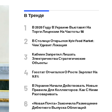
В Тренде
В 2020 Году В Украине Выставят На
Торги Лицензии На Частоты 5G
В Столице Открылся Kyiv Food Market:
Чем Удивит Локация
Кабмин Запретил Лишать
Электричества Стратегические
Объекты
Госстат Отчитался О Росте Зарплат На
9,5%
В Украине Начали Действовать Новые
Правила Для Коллекторов: Как С Ними
Разговаривать
«Новая Почта» Закончила Размещение
Дебютного Выпуска Облигаций