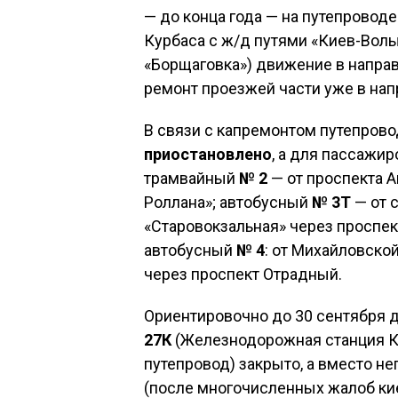
— до конца года — на путепровод
Курбаса с ж/д путями «Киев-Вол
«Борщаговка») движение в направл
ремонт проезжей части уже в нап
В связи с капремонтом путепров
приостановлено
, а для пассажи
трамвайный
№ 2
— от проспекта 
Роллана»; автобусный
№ 3Т
— от 
«Старовокзальная» через проспек
автобусный
№ 4
: от Михайловско
через проспект Отрадный.
Ориентировочно до 30 сентября 
27К
(Железнодорожная станция 
путепровод) закрыто, а вместо не
(после многочисленных жалоб ки