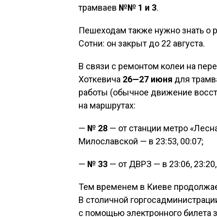
трамваев
№№ 1 и 3
.
Пешеходам также нужно знать о 
Сотни: он закрыт до 22 августа.
В связи с ремонтом колеи на пер
Хоткевича
26—27 июня
для трамв
работы (обычное движение восста
на маршрутах:
—
№ 28
— от станции метро «Лесная
Милославской — в 23:53, 00:07;
—
№ 33
— от ДВРЗ — в 23:06, 23:20,
Тем временем в Киеве продолжае
В столичной горгосадминистраци
с помощью электронного билета з