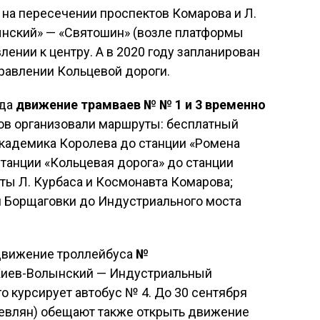
е на пересечении проспектов Комарова и Л.
ынский» — «Святошин» (возле платформы
ении к центру. А в 2020 году запланирован
равлении Кольцевой дороги.
ода
движение трамваев № № 1 и 3 временно
ров организовали маршруты: бесплатный
Академика Королева до станции «Ромена
станции «Кольцевая дорога» до станции
ты Л. Курбаса и Космонавта Комарова;
й Борщаговки до Индустриального моста
движение троллейбуса
№
Киев-Волынский — Индустриальный
го курсирует автобус № 4. До 30 сентября
евлян) обещают также открыть движение