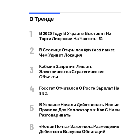
В Тренде
В 2020 Году В Украине Выставят На
Торги Лицензии На Частоты 5G
В Столице Открылся Kyiv Food Market:
Чем Удивит Локация
Кабмин Запретил Лишать
Электричества Стратегические
Объекты
Госстат Отчитался О Росте Зарплат На
9,5%
В Украине Начали Действовать Новые
Правила Для Коллекторов: Как С Ними
Разговаривать
«Новая Почта» Закончила Размещение
Дебютного Выпуска Облигаций