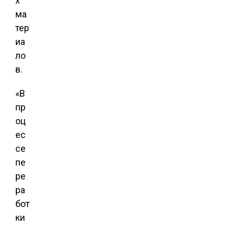
х
ма
тер
иа
ло
в.
«В
пр
оц
ес
се
пе
ре
ра
бот
ки