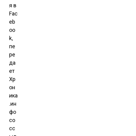
я в
Fac
eb
oo
k,
пе
ре
да
ет
Хр
он
ика
.ин
фо
со
сс