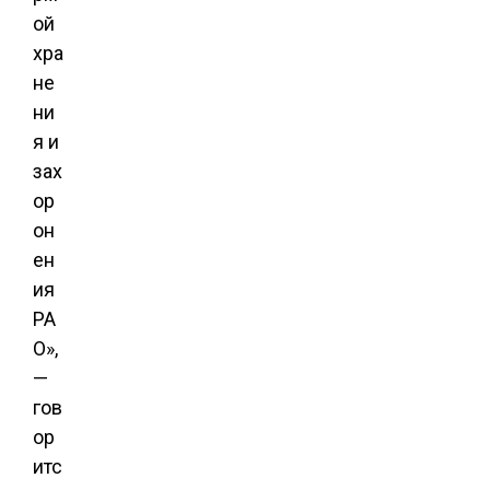
ой
хра
не
ни
я и
зах
ор
он
ен
ия
РА
О»,
—
гов
ор
итс