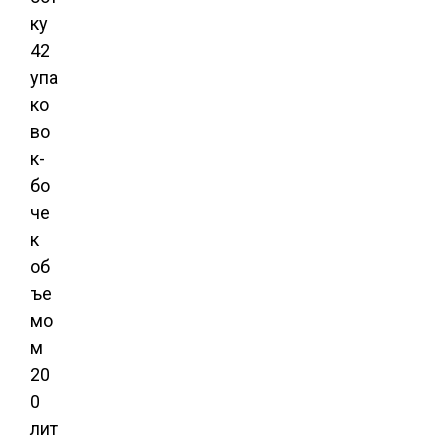
ку
42
упа
ко
во
к-
бо
че
к
об
ъе
мо
м
20
0
лит