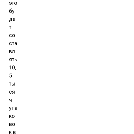
это
бу
де
т
со
ста
вл
ять
10,
5
ты
ся
ч
упа
ко
во
к в