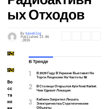
Ых Отходов
By
baseblog
Published
23.06
.2026
В Тренде
В 2020 Году В Украине Выставят На
Торги Лицензии На Частоты 5G
Во
В Столице Открылся Kyiv Food Market:
сс
Чем Удивит Локация
та
Кабмин Запретил Лишать
но
Электричества Стратегические
Объекты
ви