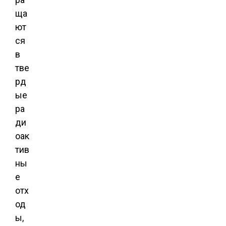
ща
ют
ся
в
тве
рд
ые
ра
ди
оак
тив
ны
е
отх
од
ы,