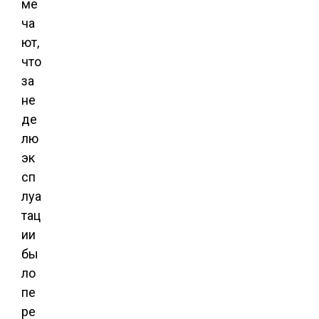
ме
ча
ют,
что
за
не
де
лю
эк
сп
луа
тац
ии
бы
ло
пе
ре