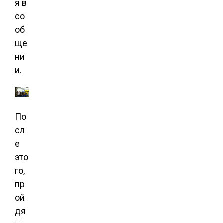
я в
со
об
ще
ни
и.
По
сл
е
это
го,
пр
ой
дя