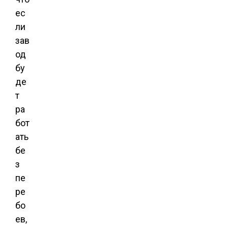
ес
ли
зав
од
бу
де
т
ра
бот
ать
бе
з
пе
ре
бо
ев,