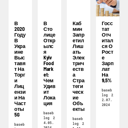
В
В
Каб
Госс
2020
Сто
Мин
Тат
Году
Лице
Запр
Отч
В
Откр
Етил
Итал
Укра
Ылс
Лиш
Ся О
Ине
Я
Ать
Рост
Выс
Kyiv
Элек
Е
Тавя
Food
Трич
Зарп
Т На
Mark
Еств
Лат
Торг
Et:
А
На
И
Чем
Стра
9,5%
Лиц
Удив
Теги
baseb
Ензи
Ит
Ческ
log
2
И На
Лока
Ие
2.07.
Част
Ция
Объ
2024
Оты
Екты
baseb
5G
log
2
baseb
4.05.
log
2
baseb
2024