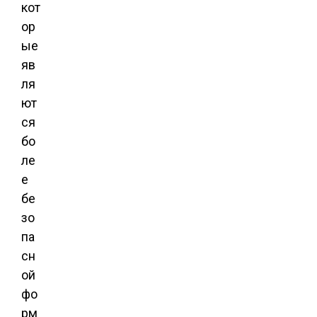
кот
ор
ые
яв
ля
ют
ся
бо
ле
е
бе
зо
па
сн
ой
фо
рм