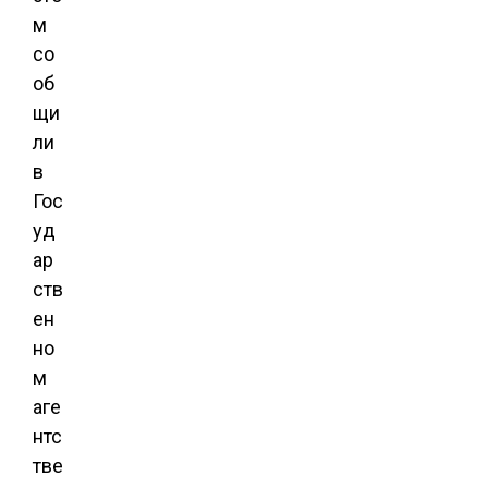
м
со
об
щи
ли
в
Гос
уд
ар
ств
ен
но
м
аге
нтс
тве