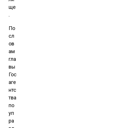
ще
.
По
сл
ов
ам
гла
вы
Гос
аге
нтс
тва
по
уп
ра