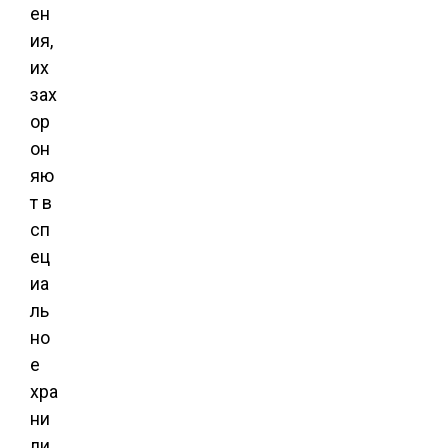
ен
ия,
их
зах
ор
он
яю
т в
сп
ец
иа
ль
но
е
хра
ни
ли