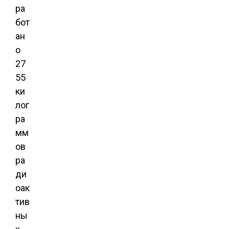
ра
бот
ан
о
27
55
ки
лог
ра
мм
ов
ра
ди
оак
тив
ны