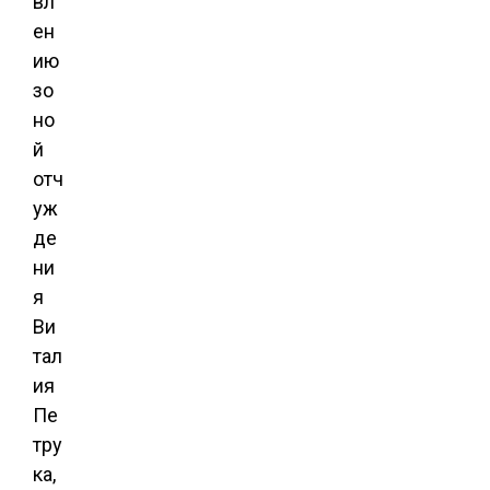
вл
ен
ию
зо
но
й
отч
уж
де
ни
я
Ви
тал
ия
Пе
тру
ка,