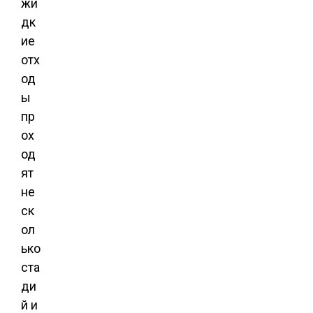
жи
дк
ие
отх
од
ы
пр
ох
од
ят
не
ск
ол
ько
ста
ди
й и