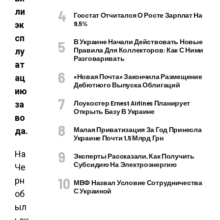
ли
Госстат Отчитался О Росте Зарплат На
9,5%
эк
сп
В Украине Начали Действовать Новые
Правила Для Коллекторов: Как С Ними
лу
Разговаривать
ат
«Новая Почта» Закончила Размещение
ац
Дебютного Выпуска Облигаций
ию
Лоукостер Ernest Airlines Планирует
за
Открыть Базу В Украине
во
Малая Приватизация За Год Принесла
да.
Украине Почти 1,5 Млрд Грн
На
Эксперты Рассказали, Как Получить
Субсидию На Электроэнергию
Че
рн
МВФ Назвал Условие Сотрудничества
С Украиной
об
ыл