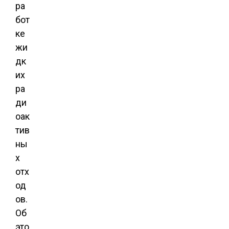
ра
бот
ке
жи
дк
их
ра
ди
оак
тив
ны
х
отх
од
ов.
Об
это