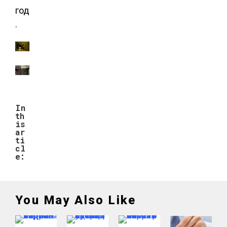
год
.
In
th
is
ar
ti
cl
e:
You May Also Like