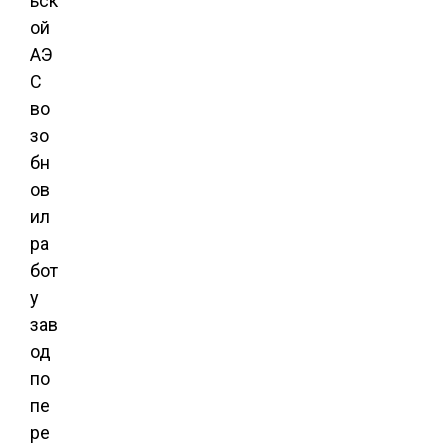
ьск
ой
АЭ
С
во
зо
бн
ов
ил
ра
бот
у
зав
од
по
пе
ре