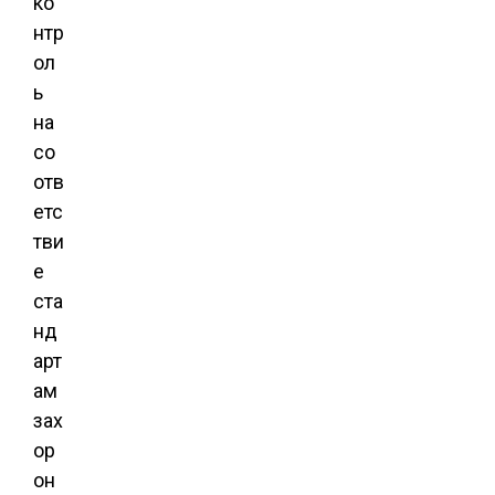
ко
нтр
ол
ь
на
со
отв
етс
тви
е
ста
нд
арт
ам
зах
ор
он