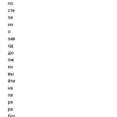
по
сте
пе
нн
о
зав
од
до
лж
ен
вы
йти
на
пе
ре
ра
бот