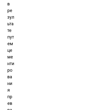
в
ре
зул
ьта
те
пут
ем
це
ме
нти
ро
ва
ни
я
пр
ев
ра