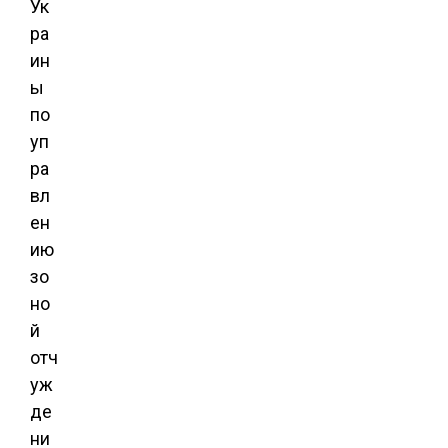
Ук
ра
ин
ы
по
уп
ра
вл
ен
ию
зо
но
й
отч
уж
де
ни