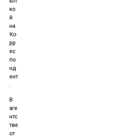
ыл
ко
й
на
Ко
рр
ес
по
нд
ент
.
В
аге
нтс
тве
от