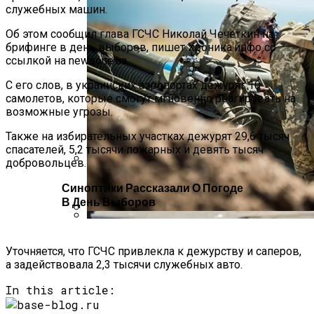
служебных машин.
Об этом сообщил глава ГСЧС Николай Чечеткин на
брифинге в день выборов, пишет Хроника.инфо со
ссылкой на newsone.ua.
С его слов, в украинских аэропортах дежурят 10
самолетов, которые смогут мгновенно реагировать на
возможные угрозы.
Также на избирательных участках дежурят 29,6 тысяч
спасателей, 5,2 тысячи пожарных и девять тысяч
добровольцев.
Международная Реакция На Тарифы
Синоптики Рассказали О Погоде
Трампа: Что Стоит На Кону
В День Выборов
Стало Известно, Сколько Бойцов ВСУ
Кризис Безопасности На Гаити:
Погибло С Прошлого Перемирия
Уточняется, что ГСЧС привлекла к дежурству и саперов,
Ужасающая Реальность Безнадежной
а задействовала 2,3 тысячи служебных авто.
Обстановки
In this article: