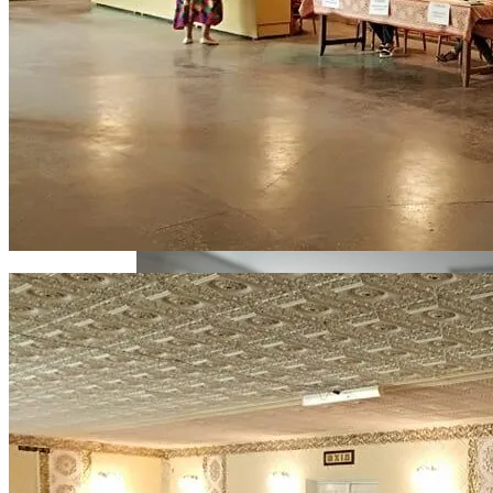
Извержение Вулкана На Юге Исландии:
Чрезвычайное Положение И Эвакуация
В Киеве Ограничили Движение На
Проспекте Палладина
Военные Рельсы Спасут Британскую
Экономику?
Индия Не Будет Спрашивать
Разрешения На Запуск Моделей ИИ