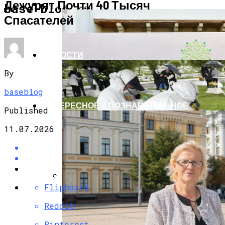
Дежурят Почти 40 Тысяч
ЭКОНОМИКА И ПОЛИТИКА
base-blog.ru
Спасателей
НОВОСТИ
By
baseblog
ИНТЕРЕСНОЕ И ПОЗНАВАТЕЛЬНОЕ
Published
11.07.2026
Flipboard
G7 Договорились Регулировать
Искусственный Интеллект
Reddit
Pinterest