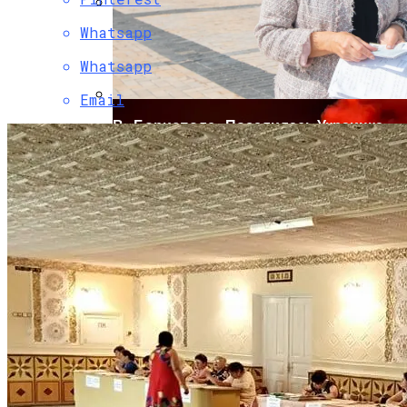
Whatsapp
Коронавирус В США Оказался
Смертоноснее «испанки» 1918 Года
Whatsapp
Email
В «Борисполе» Поселилась Украинка,
Депортированная Из Казахстана
Растущая Концентрация Власти В
Руках Си Цзиньпина: Мир Не Обмануть