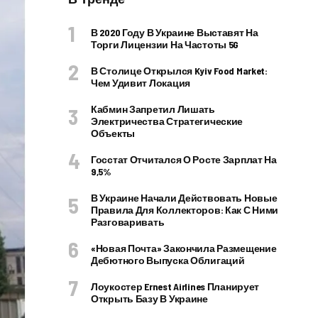
В 2020 Году В Украине Выставят На
Торги Лицензии На Частоты 5G
В Столице Открылся Kyiv Food Market:
Чем Удивит Локация
Кабмин Запретил Лишать
Электричества Стратегические
Объекты
Госстат Отчитался О Росте Зарплат На
9,5%
В Украине Начали Действовать Новые
Правила Для Коллекторов: Как С Ними
Разговаривать
«Новая Почта» Закончила Размещение
Дебютного Выпуска Облигаций
Лоукостер Ernest Airlines Планирует
Открыть Базу В Украине