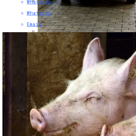
Whatsapp
Коронавирус В США Оказался
Whatsapp
Смертоноснее «испанки» 1918 Года
Email
В Столичном Парке Отличился Герой-
Парковки
Растущая Концентрация Власти В
Руках Си Цзиньпина: Мир Не Обмануть
В Киеве Люди Вынуждены Ходить К