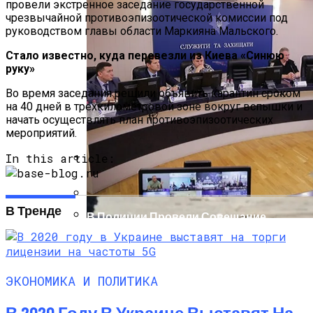
провели экстренное заседание государственной
чрезвычайной противоэпизоотической комиссии под
руководством главы области Маркияна Мальского.
Стало известно, куда перевезли из Киева «Синюю
руку»
Во время заседания решили объявить карантин сроком
на 40 дней в трехкилометровой зоне вокруг вспышки и
начать осуществлять план противоэпизоотических
мероприятий.
In this article:
Международная Реакция На Тарифы
Трампа: Что Стоит На Кону
В Тренде
В Полиции Провели Совещание
Накануне Крестного Хода В Киеве
Кризис Безопасности На Гаити:
Ужасающая Реальность Безнадежной
Обстановки
ЭКОНОМИКА И ПОЛИТИКА
В 2020 Году В Украине Выставят На