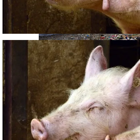
Извержение Вулкана На Юге Исландии:
Метро По Улице Без Тротуара
Чрезвычайное Положение И Эвакуация
Военные Рельсы Спасут Британскую
Экономику?
В Киеве Появится Арт-Объект В Виде
Индия Не Будет Спрашивать
«Мусорного Человека»
Разрешения На Запуск Моделей ИИ