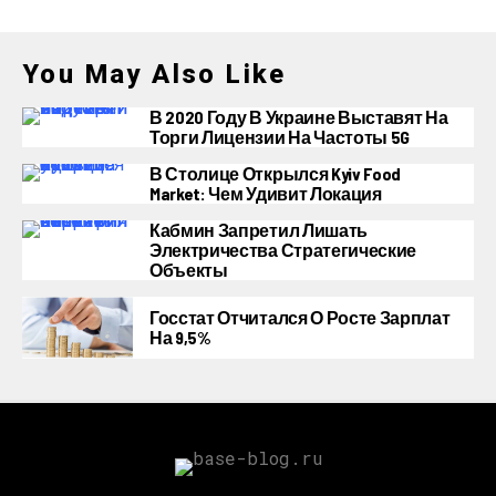
You May Also Like
В 2020 Году В Украине Выставят На
Торги Лицензии На Частоты 5G
В Столице Открылся Kyiv Food
Market: Чем Удивит Локация
Кабмин Запретил Лишать
Электричества Стратегические
Объекты
Госстат Отчитался О Росте Зарплат
На 9,5%