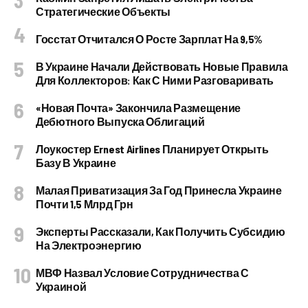
Стратегические Объекты
Госстат Отчитался О Росте Зарплат На 9,5%
В Украине Начали Действовать Новые Правила
Для Коллекторов: Как С Ними Разговаривать
«Новая Почта» Закончила Размещение
Дебютного Выпуска Облигаций
Лоукостер Ernest Airlines Планирует Открыть
Базу В Украине
Малая Приватизация За Год Принесла Украине
Почти 1,5 Млрд Грн
Эксперты Рассказали, Как Получить Субсидию
На Электроэнергию
МВФ Назвал Условие Сотрудничества С
Украиной