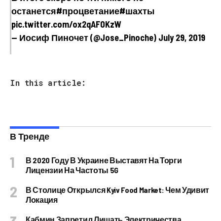
останется#процветание#шахты
pic.twitter.com/ox2qAF0KzW
— Иосиф Пиночет (@Jose_Pinoche) July 29, 2019
In this article:
В Тренде
В 2020 Году В Украине Выставят На Торги
Лицензии На Частоты 5G
В Столице Открылся Kyiv Food Market: Чем Удивит
Локация
Кабмин Запретил Лишать Электричества