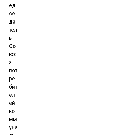
ед
се
да
тел
ь
Со
юз
а
пот
ре
бит
ел
ей
ко
мм
уна