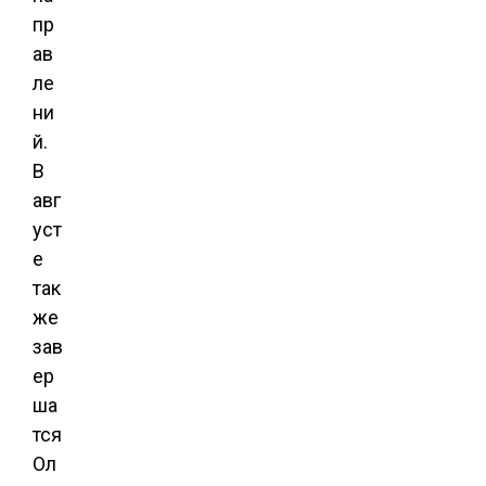
пр
ав
ле
ни
й.
В
авг
уст
е
так
же
зав
ер
ша
тся
Ол