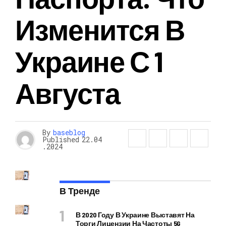
Изменится В
Украине С 1
Августа
By
baseblog
Published
22.04
.2024
В Тренде
В 2020 Году В Украине Выставят На
Торги Лицензии На Частоты 5G