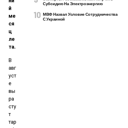
ни
Субсидию На Электроэнергию
й
МВФ Назвал Условие Сотрудничества
ме
С Украиной
ся
ц
ле
та.
В
авг
уст
е
вы
ра
сту
т
тар