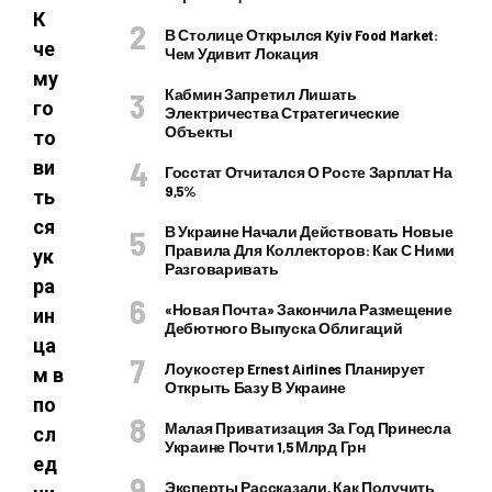
К
В Столице Открылся Kyiv Food Market:
че
Чем Удивит Локация
му
Кабмин Запретил Лишать
го
Электричества Стратегические
Объекты
то
ви
Госстат Отчитался О Росте Зарплат На
9,5%
ть
ся
В Украине Начали Действовать Новые
Правила Для Коллекторов: Как С Ними
ук
Разговаривать
ра
«Новая Почта» Закончила Размещение
ин
Дебютного Выпуска Облигаций
ца
Лоукостер Ernest Airlines Планирует
м в
Открыть Базу В Украине
по
Малая Приватизация За Год Принесла
сл
Украине Почти 1,5 Млрд Грн
ед
Эксперты Рассказали, Как Получить