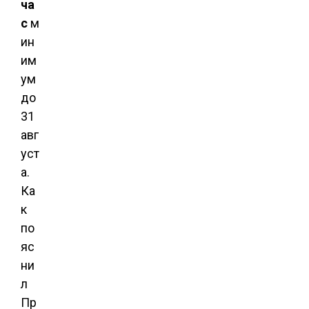
ча
с
м
ин
им
ум
до
31
авг
уст
а.
Ка
к
по
яс
ни
л
Пр