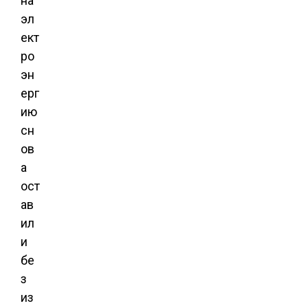
на
эл
ект
ро
эн
ерг
ию
сн
ов
а
ост
ав
ил
и
бе
з
из