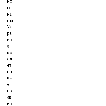
иф
ы
на
газ,
Ук
ра
ин
а
вв
ед
ет
но
вы
е
пр
ав
ил