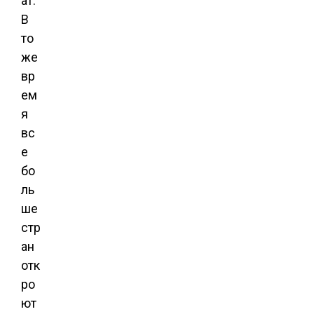
ат.
В
то
же
вр
ем
я
вс
е
бо
ль
ше
стр
ан
отк
ро
ют