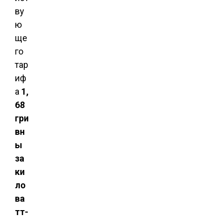
ву
ю
ще
го
тар
иф
а
1,
68
гри
вн
ы
за
ки
ло
ва
тт-