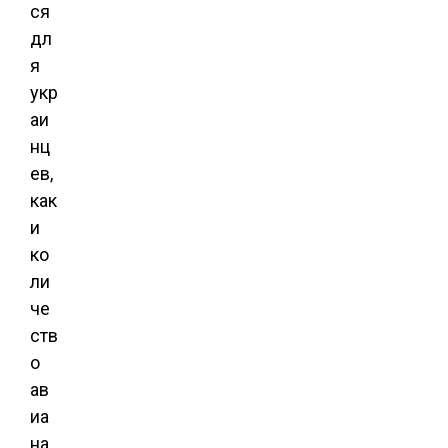
ся
дл
я
укр
аи
нц
ев,
как
и
ко
ли
че
ств
о
ав
иа
на