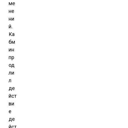
ме
не
ни
й.
Ка
бм
ин
пр
од
ли
л
де
йст
ви
е
де
йст