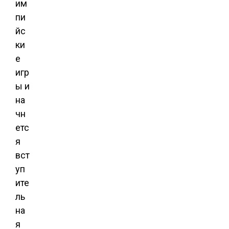
им
пи
йс
ки
е
игр
ы и
на
чн
етс
я
вст
уп
ите
ль
на
я