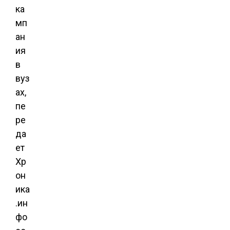
ка
мп
ан
ия
в
вуз
ах,
пе
ре
да
ет
Хр
он
ика
.ин
фо