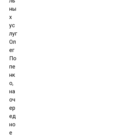
ль
ны
х
ус
луг
Ол
ег
По
пе
нк
о,
на
оч
ер
ед
но
е