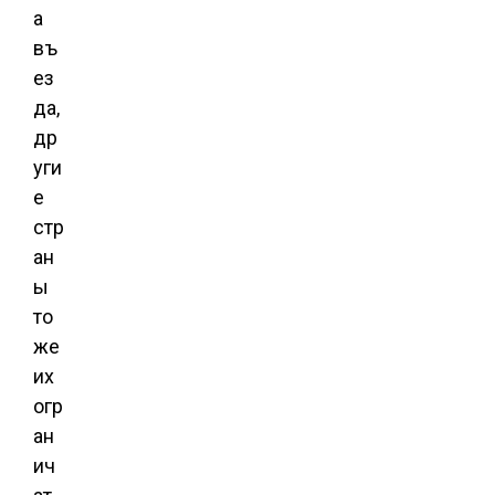
а
въ
ез
да,
др
уги
е
стр
ан
ы
то
же
их
огр
ан
ич