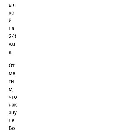
ыл
ко
й
на
24t
v.u
a.
От
ме
ти
м,
что
нак
ану
не
Бо