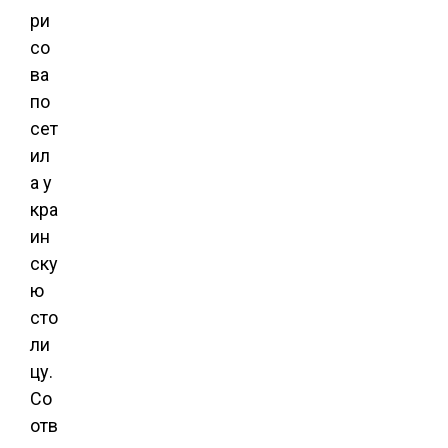
ри
со
ва
по
сет
ил
а у
кра
ин
ску
ю
сто
ли
цу.
Со
отв