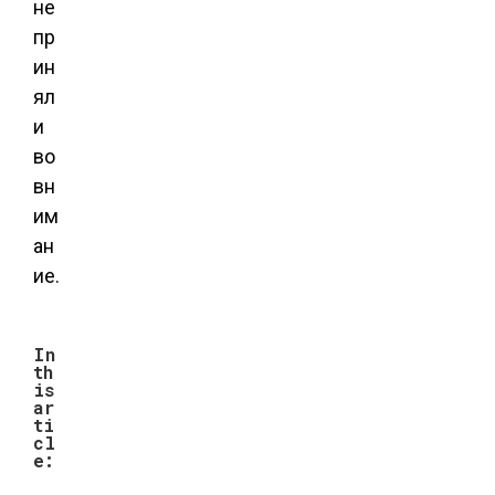
не
пр
ин
ял
и
во
вн
им
ан
ие.
In
th
is
ar
ti
cl
e: