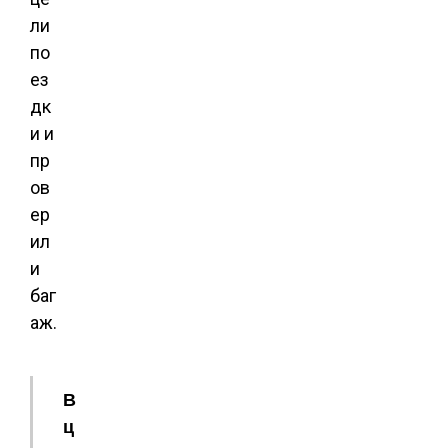
ли
по
ез
дк
и и
пр
ов
ер
ил
и
баг
аж.
В
ц