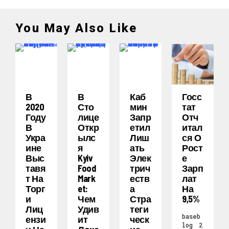
You May Also Like
В
В
Каб
Госс
2020
Сто
Мин
Тат
Году
Лице
Запр
Отч
В
Откр
Етил
Итал
Укра
Ылс
Лиш
Ся О
Ине
Я
Ать
Рост
Выс
Kyiv
Элек
Е
Тавя
Food
Трич
Зарп
Т На
Mark
Еств
Лат
Торг
Et:
А
На
И
Чем
Стра
9,5%
Лиц
Удив
Теги
baseb
Ензи
Ит
Ческ
log
2