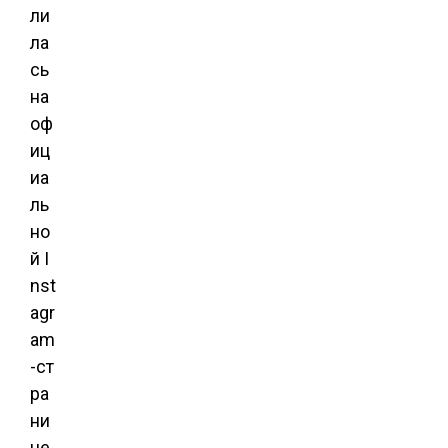
ли
ла
сь
на
оф
иц
иа
ль
но
й I
nst
agr
am
-ст
ра
ни
це.