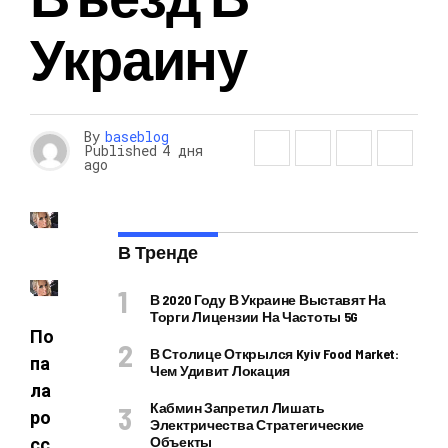
Украину
By
baseblog
Published
4 дня
ago
В Тренде
В 2020 Году В Украине Выставят На
Торги Лицензии На Частоты 5G
По
В Столице Открылся Kyiv Food Market:
па
Чем Удивит Локация
ла
Кабмин Запретил Лишать
ро
Электричества Стратегические
Объекты
сс