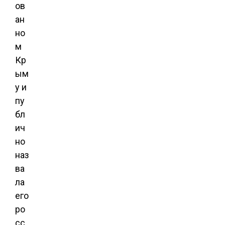
ов
ан
но
м
Кр
ым
у и
пу
бл
ич
но
наз
ва
ла
его
ро
сс