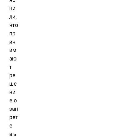
ни
ли,
что
пр
ин
им
аю
т
ре
ше
ни
е о
зап
рет
е
въ