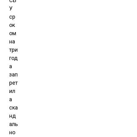
СБ
У
ср
ок
ом
на
три
год
а
зап
рет
ил
а
ска
нд
аль
но