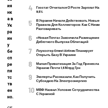
ия
Госстат Отчитался О Росте Зарплат На
9,5%
нк
а в
В Украине Начали Действовать Новые
Правила Для Коллекторов: Как С Ними
Ук
Разговаривать
ра
«Новая Почта» Закончила Размещение
ин
Дебютного Выпуска Облигаций
у
Лоукостер Ernest Airlines Планирует
бе
Открыть Базу В Украине
сп
Малая Приватизация За Год Принесла
ре
Украине Почти 1,5 Млрд Грн
пя
Эксперты Рассказали, Как Получить
тс
Субсидию На Электроэнергию
тв
МВФ Назвал Условие Сотрудничества
ен
С Украиной
но.