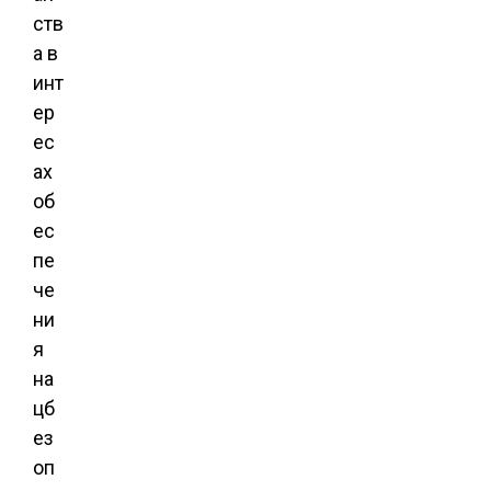
ств
а в
инт
ер
ес
ах
об
ес
пе
че
ни
я
на
цб
ез
оп