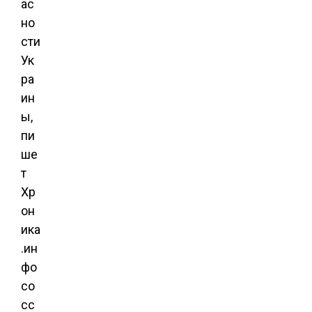
ас
но
сти
Ук
ра
ин
ы,
пи
ше
т
Хр
он
ика
.ин
фо
со
сс