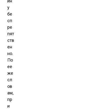
ин
у
бе
сп
ре
пят
ств
ен
но.
По
ее
же
сл
ов
ам,
пр
и