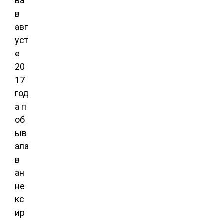
ва
в
авг
уст
е
20
17
год
а п
об
ыв
ала
в
ан
не
кс
ир