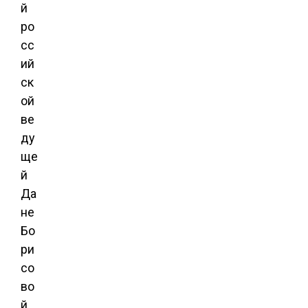
й
ро
сс
ий
ск
ой
ве
ду
ще
й
Да
не
Бо
ри
со
во
й