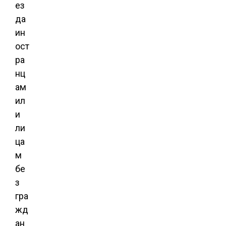
ез
да
ин
ост
ра
нц
ам
ил
и
ли
ца
м
бе
з
гра
жд
ан