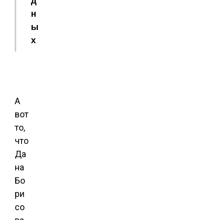
н
ы
х
А
вот
то,
что
Да
на
Бо
ри
со