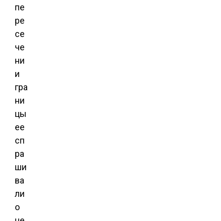
пе
ре
се
че
ни
и
гра
ни
цы
ее
сп
ра
ши
ва
ли
о
це