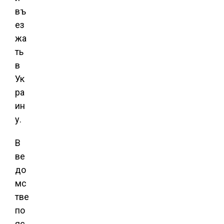
въ
ез
жа
ть
в
Ук
ра
ин
у.
В
ве
до
мс
тве
по
яс