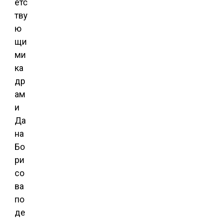
етс
тву
ю
щи
ми
ка
др
ам
и
Да
на
Бо
ри
со
ва
по
де