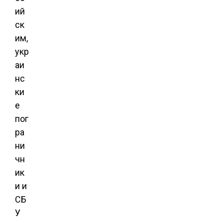
ий
ск
им,
укр
аи
нс
ки
е
пог
ра
ни
чн
ик
и и
СБ
У