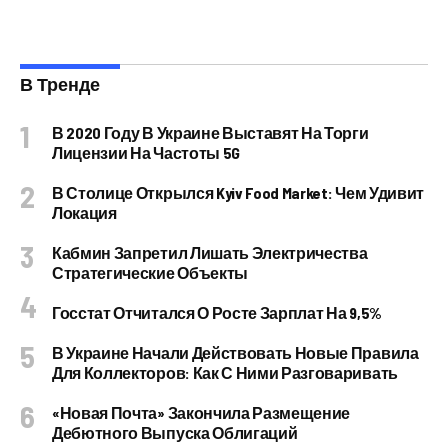
В Тренде
В 2020 Году В Украине Выставят На Торги
Лицензии На Частоты 5G
В Столице Открылся Kyiv Food Market: Чем Удивит
Локация
Кабмин Запретил Лишать Электричества
Стратегические Объекты
Госстат Отчитался О Росте Зарплат На 9,5%
В Украине Начали Действовать Новые Правила
Для Коллекторов: Как С Ними Разговаривать
«Новая Почта» Закончила Размещение
Дебютного Выпуска Облигаций