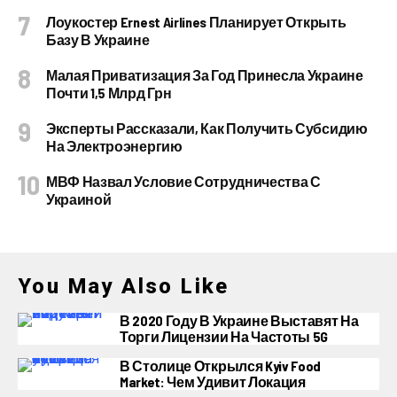
Лоукостер Ernest Airlines Планирует Открыть
Базу В Украине
Малая Приватизация За Год Принесла Украине
Почти 1,5 Млрд Грн
Эксперты Рассказали, Как Получить Субсидию
На Электроэнергию
МВФ Назвал Условие Сотрудничества С
Украиной
You May Also Like
В 2020 Году В Украине Выставят На
Торги Лицензии На Частоты 5G
В Столице Открылся Kyiv Food
Market: Чем Удивит Локация