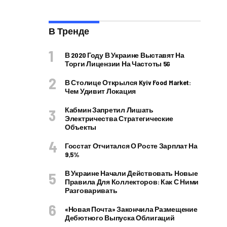
В Тренде
В 2020 Году В Украине Выставят На
Торги Лицензии На Частоты 5G
В Столице Открылся Kyiv Food Market:
Чем Удивит Локация
Кабмин Запретил Лишать
Электричества Стратегические
Объекты
Госстат Отчитался О Росте Зарплат На
9,5%
В Украине Начали Действовать Новые
Правила Для Коллекторов: Как С Ними
Разговаривать
«Новая Почта» Закончила Размещение
Дебютного Выпуска Облигаций