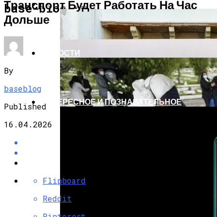
Транспорт Будет Работать На Час
ЭКОНОМИКА И ПОЛИТИКА
base-blog.ru
Дольше
НОВОСТИ
By
baseblog
ИНТЕРЕСНОЕ И ПОЗНАВАТЕЛЬНОЕ
Published
16.04.2026
Flipboard
Reddit
Pinterest