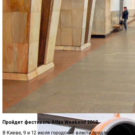
Чрезвычайное Положение И Эвакуация
Военные Рельсы Спасут Британскую
Экономику?
Пройдет фестиваль Atlas Weekend 2019.
В Киеве, 9 и 12 июля городские власти продлят работу