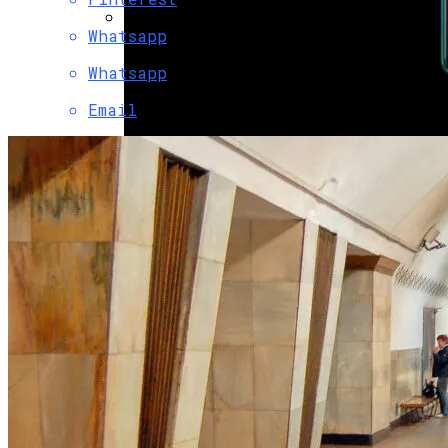
Whatsapp
G7 Договорились Регулировать
Whatsapp
Искусственный Интеллект
Email
Смартфон Huawei Nova 5i Pro
Представили Официально
Коронавирус В США Оказался
Смертоноснее «испанки» 1918 Года