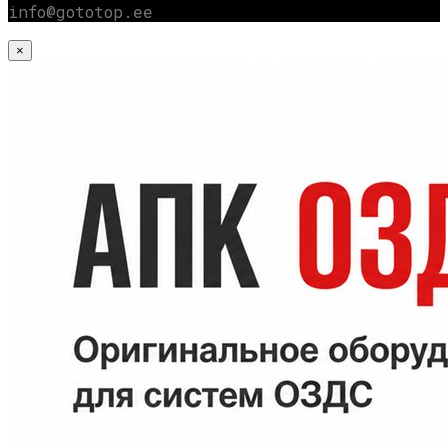
info@gototop.ee
×