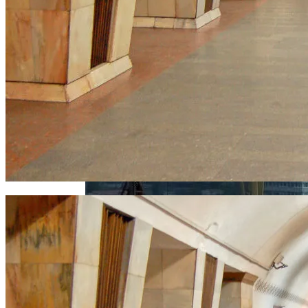
Растущая Концентрация Власти В
Руках Си Цзиньпина: Мир Не Обмануть
В Киеве Перекроют Один Из Выездов
На Северный Мост
Извержение Вулкана На Юге Исландии: