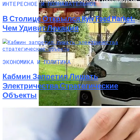
ИНТЕРЕСНОЕ И ПОЗНАВАТЕЛЬНОЕ
В Столице Открылся Kyiv Food Market:
Чем Удивит Локация
Международная Реакция На Тарифы
Трампа: Что Стоит На Кону
ЭКОНОМИКА И ПОЛИТИКА
Кабмин Запретил Лишать
Электричества Стратегические
Объекты
Кризис Безопасности На Гаити:
Ужасающая Реальность Безнадежной