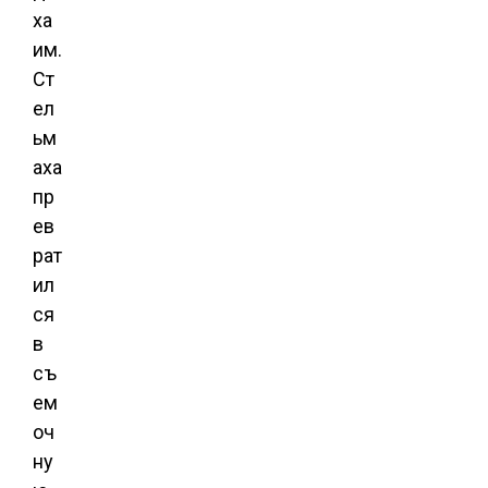
ха
им.
Ст
ел
ьм
аха
пр
ев
рат
ил
ся
в
съ
ем
оч
ну