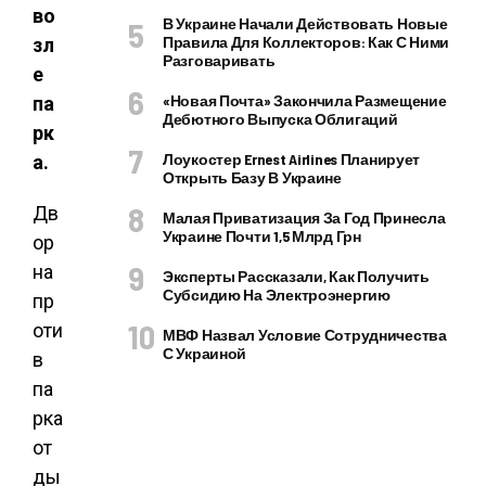
во
В Украине Начали Действовать Новые
Правила Для Коллекторов: Как С Ними
зл
Разговаривать
е
«Новая Почта» Закончила Размещение
па
Дебютного Выпуска Облигаций
рк
Лоукостер Ernest Airlines Планирует
а.
Открыть Базу В Украине
Дв
Малая Приватизация За Год Принесла
Украине Почти 1,5 Млрд Грн
ор
на
Эксперты Рассказали, Как Получить
Субсидию На Электроэнергию
пр
оти
МВФ Назвал Условие Сотрудничества
С Украиной
в
па
рка
от
ды