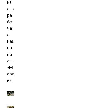
ка
его
ра
бо
че
е
наз
ва
ни
е —
«М
авк
и».