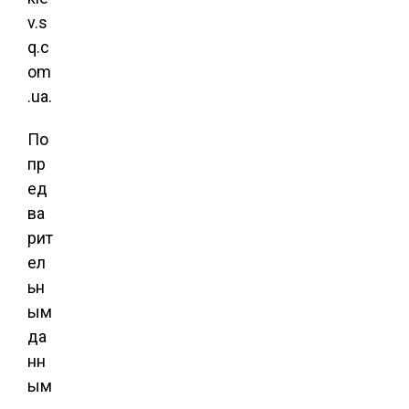
v.s
q.c
om
.ua.
По
пр
ед
ва
рит
ел
ьн
ым
да
нн
ым