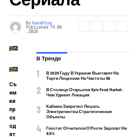
By
baseblog
Published
19.06
.2026
В Тренде
В 2020 Году В Украине Выставят На
Торги Лицензии На Частоты 5G
Съ
В Столице Открылся Kyiv Food Market:
ем
Чем Удивит Локация
ки
Кабмин Запретил Лишать
пр
Электричества Стратегические
Объекты
ох
од
Госстат Отчитался О Росте Зарплат На
9,5%
ят