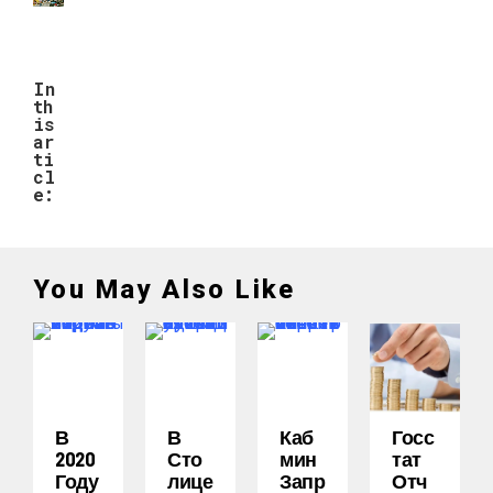
In
th
is
ar
ti
cl
e:
You May Also Like
В
В
Каб
Госс
2020
Сто
Мин
Тат
Году
Лице
Запр
Отч