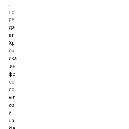
,
пе
ре
да
ет
Хр
он
ика
.ин
фо
со
сс
ыл
ко
й
на
kie