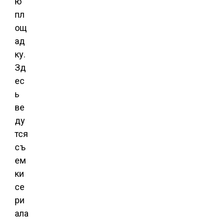
ю
пл
ощ
ад
ку.
Зд
ес
ь
ве
ду
тся
съ
ем
ки
се
ри
ала