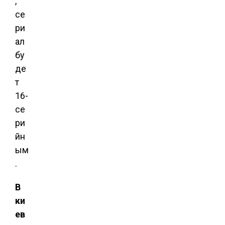
,
се
ри
ал
бу
де
т
16-
се
ри
йн
ым
.
В
ки
ев