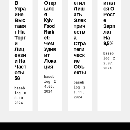
В
Откр
Етил
Итал
Укра
Ылс
Лиш
Ся О
Ине
Я
Ать
Рост
Выс
Kyiv
Элек
Е
Тавя
Food
Трич
Зарп
Т На
Mark
Еств
Лат
Торг
Et:
А
На
И
Чем
Стра
9,5%
Лиц
Удив
Теги
baseb
Ензи
Ит
Ческ
log
2
И На
Лока
Ие
2.07.
Част
Ция
Объ
2024
Оты
Екты
baseb
5G
log
2
baseb
4.05.
log
2
baseb
2024
1.11.
log
0
2024
8.10.
2024