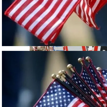
Извержение Вулкана На Юге Исландии:
В «Борисполе» Поселилась Украинка,
Чрезвычайное Положение И Эвакуация
Депортированная Из Казахстана
Военные Рельсы Спасут Британскую
Экономику?
Индия Не Будет Спрашивать
В Киеве Ограничили Движение На
Разрешения На Запуск Моделей ИИ
Проспекте Палладина