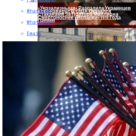
«Укрзализныця» Разозлила Украинцев
Whatsapp
Коронавирус В США Оказался
Стаканами За Полтора Миллиона
Смертоноснее «испанки» 1918 Года
Гривен
Whatsapp
Email
Растущая Концентрация Власти В
Руках Си Цзиньпина: Мир Не Обмануть