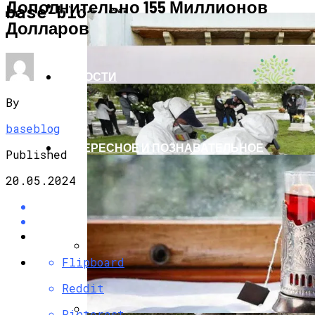
Дополнительно 155 Миллионов
ЭКОНОМИКА И ПОЛИТИКА
base-blog.ru
Долларов
НОВОСТИ
By
baseblog
ИНТЕРЕСНОЕ И ПОЗНАВАТЕЛЬНОЕ
Published
20.05.2024
Flipboard
G7 Договорились Регулировать
Искусственный Интеллект
Reddit
Pinterest