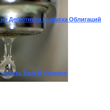
ние Дебютного Выпуска Облигаций
па: Что Стоит На Кону
ющая Реальность Безнадежной Обстановки
 Открыть Базу В Украине
дной Воды