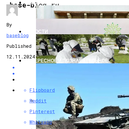
ЭКОНОМИКА И ПОЛИТИКА
base-blog.ru
By
НОВОСТИ
baseblog
Published
12.11.2024
ИНТЕРЕСНОЕ И ПОЗНАВАТЕЛЬНОЕ
Flipboard
Reddit
G7 Договорились Регулировать Искусс
Pinterest
Whatsapp