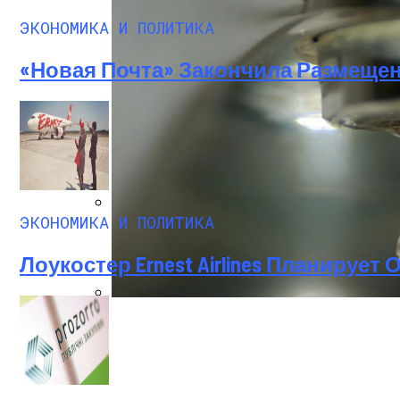
ЭКОНОМИКА И ПОЛИТИКА
«Новая Почта» Закончила Размеще
Международная Реакция На Тарифы Трам
ЭКОНОМИКА И ПОЛИТИКА
Кризис Безопасности На Гаити: Ужаса
Лоукостер Ernest Airlines Планирует
В Киеве Семь Улиц Остались Без Холо