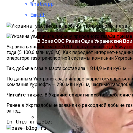
Whatsapp
Коронавирус В США Оказался Смертонос
Email
За три ме
В Зоне ООС Ранен Один Украинский Вои
Украина в январе-марте 2019 года увеличила добычу при
года (5 100,6 млн куб. м). Как передает интернет-изда
оператора газотранспортной системы компании Укртранс
Так, добыча газа в марте составила 1 814,9 млн куб. м —
По данным Укртрансгаза, в январе-марте государствен
компания Укрнефть — 286 млн куб. м, частные газодобы
Читайте также: В Украине сократилось потребление 
Растущая Концентрация Власти В Руках
Ранее в Укргаздобыче заявили о рекордной добыче газа
за год.
In this article:
Извержение Вулкана На Юге Исландии: