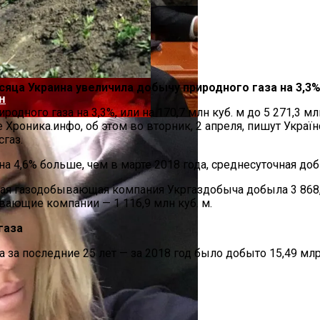
нее «испанки» 1918 Года
сяца Украина увеличила добычу природного газа на 3,3%, и
н
родного газа на 3,3%, или на 170,7 млн куб. м до 5 271,3 
ние Хроника.инфо, об этом во вторник, 2 апреля, пишут Укр
газ.
 на 4,6% больше, чем в марте 2018 года, среднесуточная доб
ная газодобывающая компания Укргаздобыча добыла 3 868
вающие компании — 1 116,9 млн куб. м.
газа
 Си Цзиньпина: Мир Не Обмануть
 за последние 25 лет — за 2018 год было добыто 15,49 млр
 Чрезвычайное Положение И Эвакуация