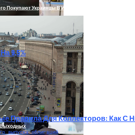
его Покупают Украинцы В Интернете
На 9,5%
 Украинцы За Рубежом: Советы Для Беженцев
Асбест Приняли Только Сейчас
ые Правила Для Коллекторов: Как С 
а Выходных