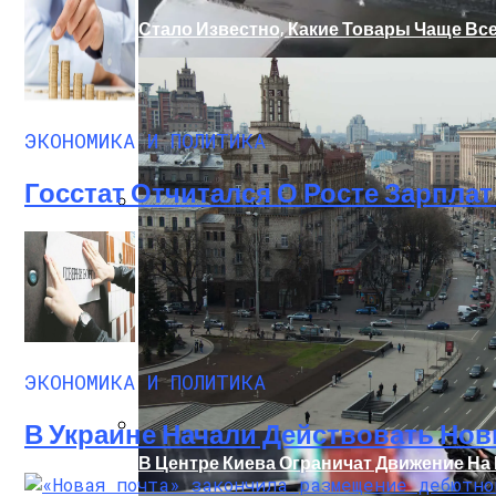
Стало Известно, Какие Товары Чаще Вс
ЭКОНОМИКА И ПОЛИТИКА
Госстат Отчитался О Росте Зарплат 
На Какую Зарплату Могут Рассчитывать
Вредно, Но Выгодно: В США Запрет На 
ЭКОНОМИКА И ПОЛИТИКА
В Украине Начали Действовать Нов
В Центре Киева Ограничат Движение Н