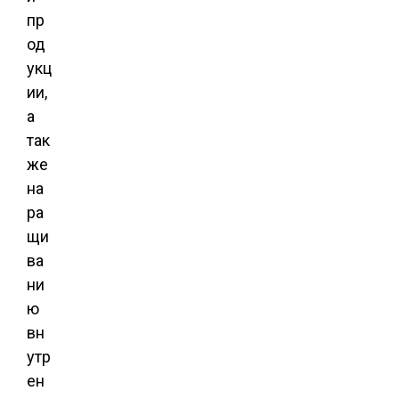
пр
од
укц
ии,
а
так
же
на
ра
щи
ва
ни
ю
вн
утр
ен