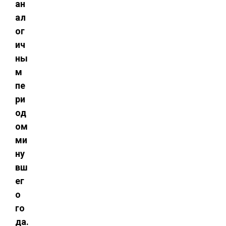
ан
ал
ог
ич
ны
м
пе
ри
од
ом
ми
ну
вш
ег
о
го
да.