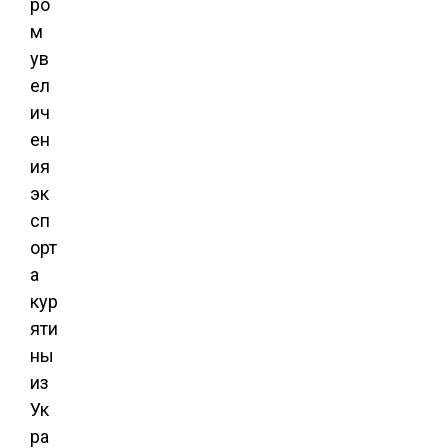
ро
м
ув
ел
ич
ен
ия
эк
сп
орт
а
кур
яти
ны
из
Ук
ра