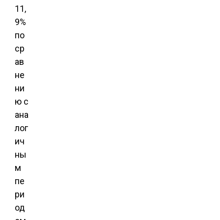
11,
9%
по
ср
ав
не
ни
ю с
ана
лог
ич
ны
м
пе
ри
од