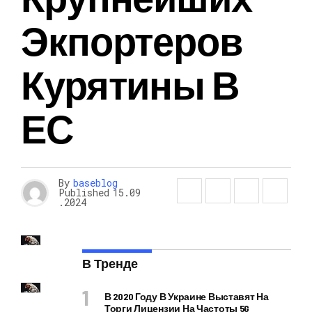
Экпортеров
Курятины В
ЕС
By
baseblog
Published
15.09
.2024
В Тренде
В 2020 Году В Украине Выставят На
Торги Лицензии На Частоты 5G