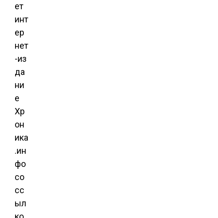
ет
инт
ер
нет
-из
да
ни
е
Хр
он
ика
.ин
фо
со
сс
ыл
ко