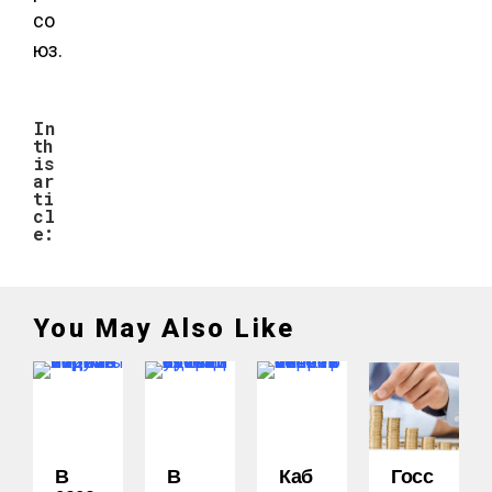
со
юз.
In
th
is
ar
ti
cl
e:
You May Also Like
В
В
Каб
Госс