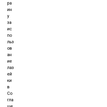
ра
ин
у
за
ис
по
льз
ов
ан
ие
лаз
ей
ки
в
Со
гла
ше