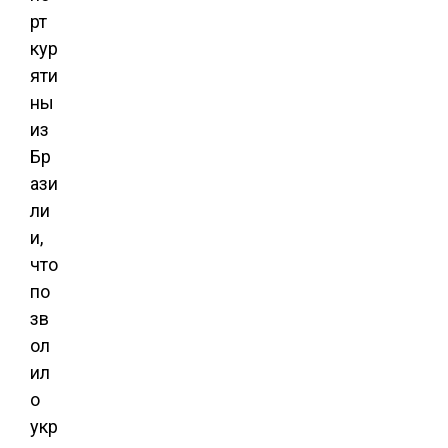
рт
кур
яти
ны
из
Бр
ази
ли
и,
что
по
зв
ол
ил
о
укр