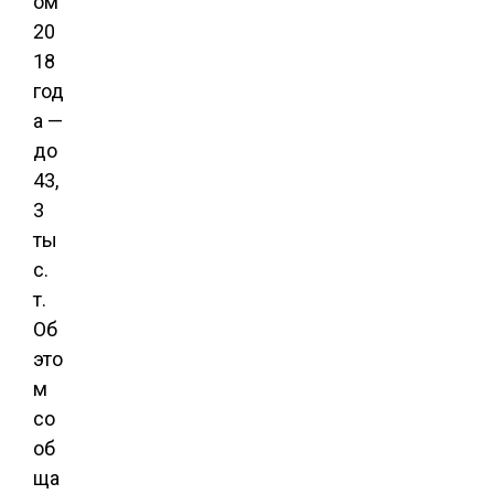
ом
20
18
год
а —
до
43,
3
ты
с.
т.
Об
это
м
со
об
ща