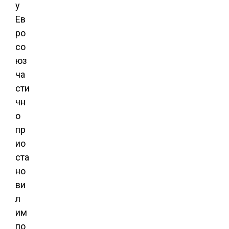
у
Ев
ро
со
юз
ча
сти
чн
о
пр
ио
ста
но
ви
л
им
по