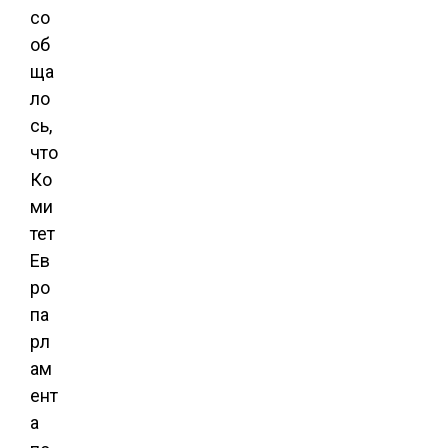
со
об
ща
ло
сь,
что
Ко
ми
тет
Ев
ро
па
рл
ам
ент
а