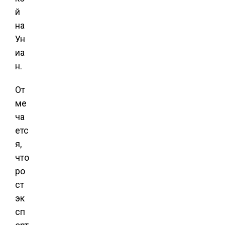
й
на
Ун
иа
н.
От
ме
ча
етс
я,
что
ро
ст
эк
сп