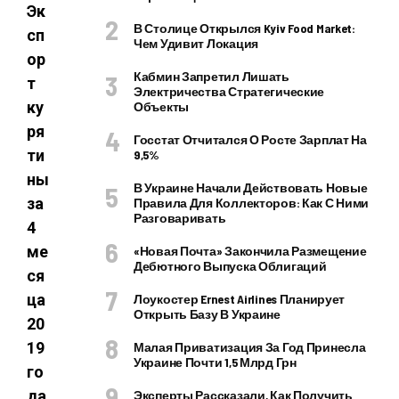
Эк
В Столице Открылся Kyiv Food Market:
сп
Чем Удивит Локация
ор
Кабмин Запретил Лишать
т
Электричества Стратегические
ку
Объекты
ря
Госстат Отчитался О Росте Зарплат На
ти
9,5%
ны
В Украине Начали Действовать Новые
за
Правила Для Коллекторов: Как С Ними
Разговаривать
4
ме
«Новая Почта» Закончила Размещение
Дебютного Выпуска Облигаций
ся
ца
Лоукостер Ernest Airlines Планирует
Открыть Базу В Украине
20
19
Малая Приватизация За Год Принесла
Украине Почти 1,5 Млрд Грн
го
да
Эксперты Рассказали, Как Получить