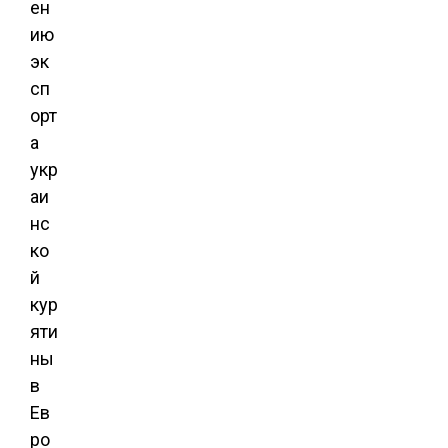
ен
ию
эк
сп
орт
а
укр
аи
нс
ко
й
кур
яти
ны
в
Ев
ро