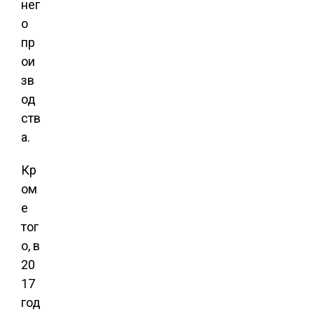
нег
о
пр
ои
зв
од
ств
а.
Кр
ом
е
тог
о, в
20
17
год