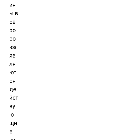
ин
ы в
Ев
ро
со
юз
яв
ля
ют
ся
де
йст
ву
ю
щи
е
кв