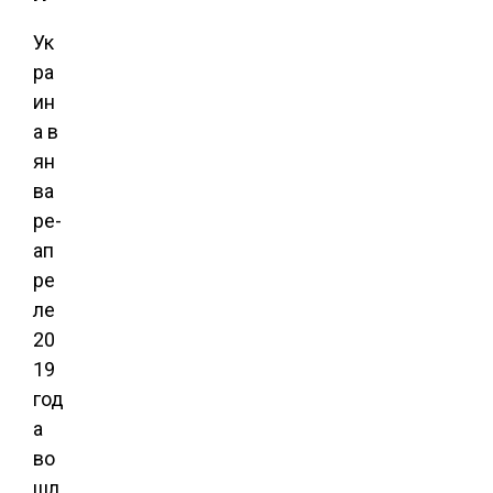
Ук
ра
ин
а в
ян
ва
ре-
ап
ре
ле
20
19
год
а
во
шл