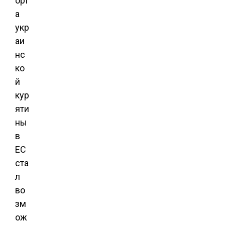
орт
а
укр
аи
нс
ко
й
кур
яти
ны
в
ЕС
ста
л
во
зм
ож