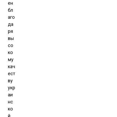
ен
бл
аго
да
ря
вы
со
ко
му
кач
ест
ву
укр
аи
нс
ко
й