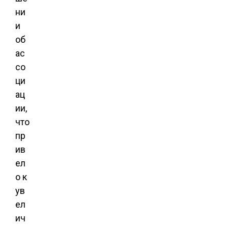
ни
и
об
ас
со
ци
ац
ии,
что
пр
ив
ел
о к
ув
ел
ич