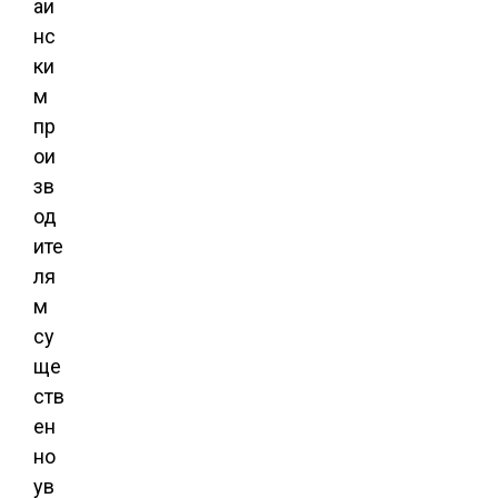
аи
нс
ки
м
пр
ои
зв
од
ите
ля
м
су
ще
ств
ен
но
ув