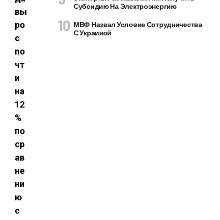
Субсидию На Электроэнергию
вы
ро
МВФ Назвал Условие Сотрудничества
С Украиной
с
по
чт
и
на
12
%
по
ср
ав
не
ни
ю
с