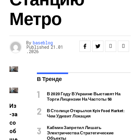
Метро
By
baseblog
Published
21.01
.2026
В Тренде
В 2020 Году В Украине Выставят На
Торги Лицензии На Частоты 5G
Из
В Столице Открылся Kyiv Food Market:
-за
Чем Удивит Локация
со
Кабмин Запретил Лишать
об
Электричества Стратегические
Объекты
ще