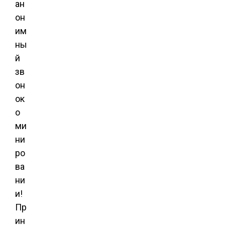
ан
он
им
ны
й
зв
он
ок
о
ми
ни
ро
ва
ни
и!
Пр
ин