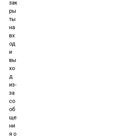
зак
ры
ты
на
вх
од
и
вы
хо
д
из-
за
со
об
ще
ни
я о