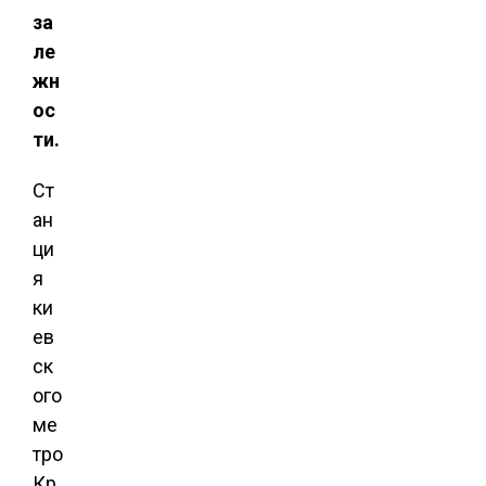
за
ле
жн
ос
ти.
Ст
ан
ци
я
ки
ев
ск
ого
ме
тро
Кр