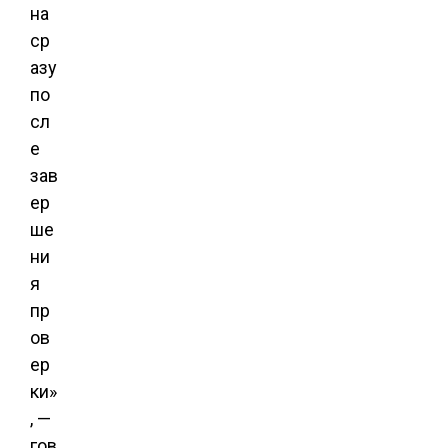
на
ср
азу
по
сл
е
зав
ер
ше
ни
я
пр
ов
ер
ки»
, —
гов