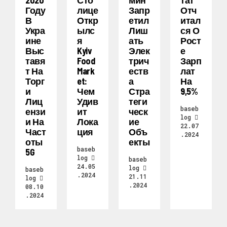
Году
Лице
Запр
Отч
В
Откр
Етил
Итал
Укра
Ылс
Лиш
Ся О
Ине
Я
Ать
Рост
Выс
Kyiv
Элек
Е
Тавя
Food
Трич
Зарп
Т На
Mark
Еств
Лат
Торг
Et:
А
На
И
Чем
Стра
9,5%
Лиц
Удив
Теги
baseb
Ензи
Ит
Ческ
log
И На
Лока
Ие
22.07
Част
Ция
Объ
.2024
Оты
Екты
baseb
5G
log
baseb
24.05
log
baseb
.2024
21.11
log
.2024
08.10
.2024