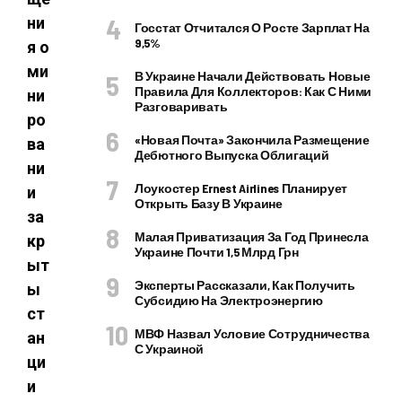
ни
Госстат Отчитался О Росте Зарплат На
9,5%
я о
ми
В Украине Начали Действовать Новые
Правила Для Коллекторов: Как С Ними
ни
Разговаривать
ро
«Новая Почта» Закончила Размещение
ва
Дебютного Выпуска Облигаций
ни
Лоукостер Ernest Airlines Планирует
и
Открыть Базу В Украине
за
Малая Приватизация За Год Принесла
кр
Украине Почти 1,5 Млрд Грн
ыт
Эксперты Рассказали, Как Получить
ы
Субсидию На Электроэнергию
ст
МВФ Назвал Условие Сотрудничества
ан
С Украиной
ци
и