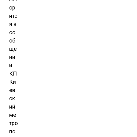
ор
итс
я в
со
об
ще
ни
и
КП
Ки
ев
ск
ий
ме
тро
по