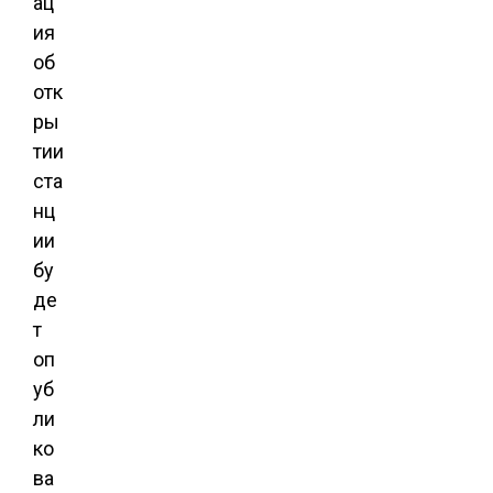
ац
ия
об
отк
ры
тии
ста
нц
ии
бу
де
т
оп
уб
ли
ко
ва