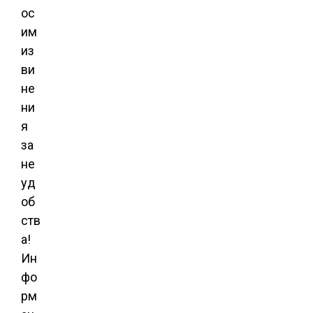
ос
им
из
ви
не
ни
я
за
не
уд
об
ств
а!
Ин
фо
рм