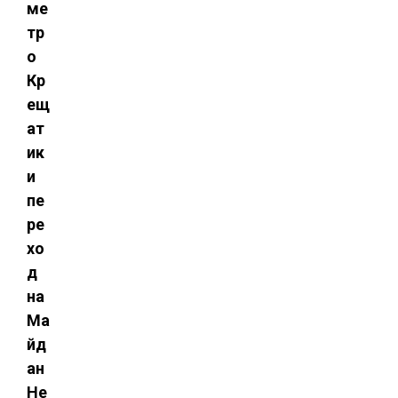
ме
тр
о
Кр
ещ
ат
ик
и
пе
ре
хо
д
на
Ма
йд
ан
Не