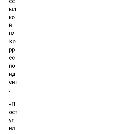
сс
ыл
ко
й
на
Ко
рр
ес
по
нд
ент
.
«П
ост
уп
ил