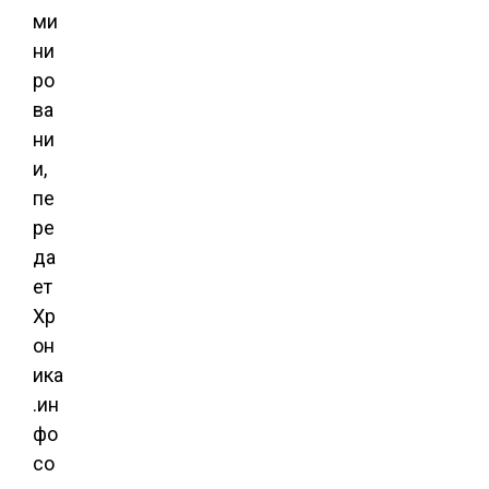
ми
ни
ро
ва
ни
и,
пе
ре
да
ет
Хр
он
ика
.ин
фо
со