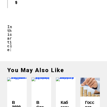
9
In
th
is
ar
ti
cl
e:
You May Also Like
В
В
Каб
Госс
2020
Сто
Мин
Тат