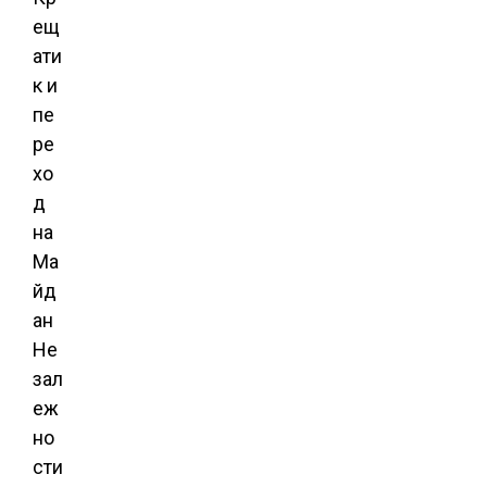
ещ
ати
к и
пе
ре
хо
д
на
Ма
йд
ан
Не
зал
еж
но
сти