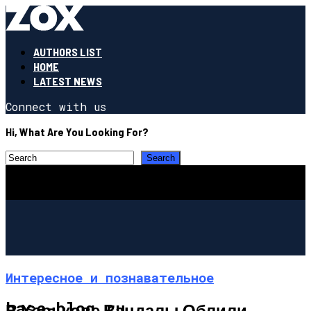
AUTHORS LIST
HOME
LATEST NEWS
Connect with us
Hi, What Are You Looking For?
Интересное и познавательное
base-blog.ru
В Харькове Вандалы Облили