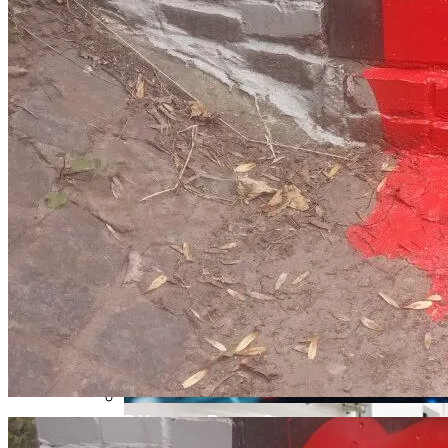
Стало Известно, Сколько Бойцов ВСУ
Извержение Вулкана На Юге Исландии:
Погибло С Прошлого Перемирия
Чрезвычайное Положение И Эвакуация
Военные Рельсы Спасут Британскую
Экономику?
В Украине Вновь Ожидаются
Индия Не Будет Спрашивать
Проливные Дожди