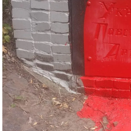
Разрешения На Запуск Моделей ИИ
На Какую Зарплату Могут
Рассчитывать Украинцы За Рубежом:
Советы Для Беженцев
В Зоне ООС Ранен Один Украинский
Вредно, Но Выгодно: В США Запрет На
Воин
Асбест Приняли Только Сейчас