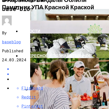
Памятник УПА Красной Краской
ЭКОНОМИКА И ПОЛИТИКА
base-blog.ru
НОВОСТИ
By
baseblog
Published
ИНТЕРЕСНОЕ И ПОЗНАВАТЕЛЬНОЕ
24.03.2024
Flipboard
Reddit
G7 Договорились Регулировать
Искусственный Интеллект
Pinterest