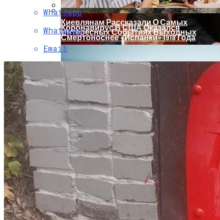
Whatsapp
Киевлянам Рассказали О Самых
Коронавирус В США Оказался
Whatsapp
Интересных Событиях Выходных
Смертоноснее «испанки» 1918 Года
Email
Растущая Концентрация Власти В
Руках Си Цзиньпина: Мир Не Обмануть