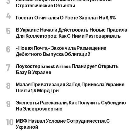
Стратегические Объекты
Госстат Отчитался О Росте Зарплат На 9,5%
В Украине Начали Действовать Новые Правила
Для Коллекторов: Как С Ними Разговаривать
«Новая Почта» Закончила Размещение
Дебютного Выпуска Облигаций
Лоукостер Ernest Airlines Планирует Открыть
Базу В Украине
Малая Приватизация За Год Принесла Украине
Почти 1,5 Млрд Грн
Эксперты Рассказали, Как Получить Субсидию
На Электроэнергию
МВФ Назвал Условие Сотрудничества С
Украиной