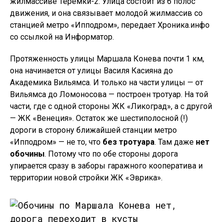
жилмассиве Теремки-2. Улица состоит из 6 полос
движения, и она связывает молодой жилмассив со
станцией метро «Ипподром», передает Хроника.инфо
со ссылкой на Информатор.
Протяженность улицы Маршала Конева почти 1 км,
она начинается от улицы Василя Касияна до
Академика Вильямса. И только на части улицы — от
Вильямса до Ломоносова — построен тротуар. На той
части, где с одной стороны ЖК «Ликоград», а с другой
— ЖК «Венеция». Остаток же шестиполосной (!)
дороги в сторону ближайшей станции метро
«Ипподром» — не то, что
без тротуара
. Там даже
нет
обочины
. Потому что по обе стороны дорога
упирается сразу в заборы гаражного кооператива и
территории новой стройки ЖК «Эврика».