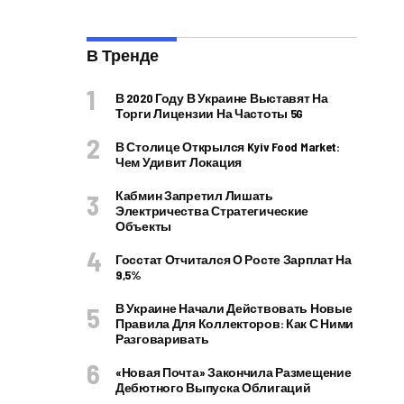
В Тренде
В 2020 Году В Украине Выставят На
Торги Лицензии На Частоты 5G
В Столице Открылся Kyiv Food Market:
Чем Удивит Локация
Кабмин Запретил Лишать
Электричества Стратегические
Объекты
Госстат Отчитался О Росте Зарплат На
9,5%
В Украине Начали Действовать Новые
Правила Для Коллекторов: Как С Ними
Разговаривать
«Новая Почта» Закончила Размещение
Дебютного Выпуска Облигаций