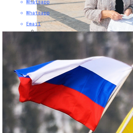
Whatsapp
Коронавирус В США Оказался
Whatsapp
Смертоноснее «испанки» 1918 Года
Email
В «Борисполе» Поселилась Украинка,
Депортированная Из Казахстана
Растущая Концентрация Власти В
Руках Си Цзиньпина: Мир Не Обмануть