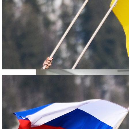
Извержение Вулкана На Юге Исландии:
Чрезвычайное Положение И Эвакуация
В Киеве Ограничили Движение На
Проспекте Палладина
Военные Рельсы Спасут Британскую
Экономику?
Индия Не Будет Спрашивать
Разрешения На Запуск Моделей ИИ