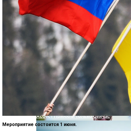
В Днепре Произошло Массовое
Отравление
На Какую Зарплату Могут
Рассчитывать Украинцы За Рубежом:
Советы Для Беженцев
Киевлянам Рассказали О Самых
Вредно, Но Выгодно: В США Запрет На
Интересных Событиях Выходных
Асбест Приняли Только Сейчас
Мероприятие состоится 1 июня.