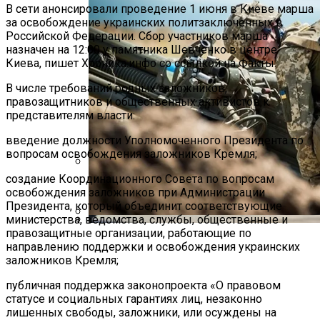
В сети анонсировали проведение 1 июня в Киеве марша
за освобождение украинских политзаключенных в
Российской Федерации. Сбор участников марша
назначен на 12:00 у памятника Шевченко в центре
Киева, пишет Хроника.инфо со ссылкой на Факты.
В числе требований родных заложников,
правозащитников и общественных активистов к
представителям власти:
введение должности Уполномоченного Президента по
вопросам освобождения заложников Кремля;
создание Координационного Совета по вопросам
Международная Реакция На Тарифы
освобождения заложников при Администрации
Трампа: Что Стоит На Кону
Президента, который объединит соответствующие
министерства, ведомства, службы, общественные и
правозащитные организации, работающие по
Стало Известно, Сколько Бойцов ВСУ
Кризис Безопасности На Гаити:
направлению поддержки и освобождения украинских
Погибло С Прошлого Перемирия
Ужасающая Реальность Безнадежной
заложников Кремля;
Обстановки
публичная поддержка законопроекта «О правовом
статусе и социальных гарантиях лиц, незаконно
лишенных свободы, заложники, или осуждены на