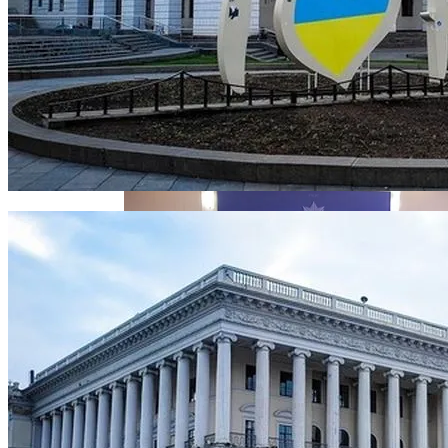
Извержение Вулкана На Юге Исландии:
Чрезвычайное Положение И Эвакуация
В Киеве Устроили Пробег Суперкаров
Военные Рельсы Спасут Британскую
Экономику?
Индия Не Будет Спрашивать
Разрешения На Запуск Моделей ИИ