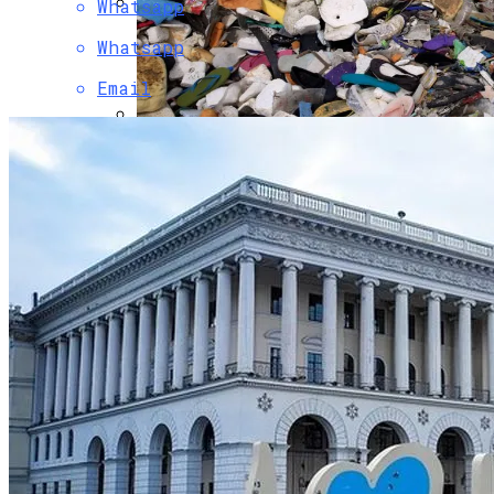
Whatsapp
Коронавирус В США Оказался
Whatsapp
Смертоноснее «испанки» 1918 Года
Email
В Киеве Появится Арт-Объект В Виде
«Мусорного Человека»
Растущая Концентрация Власти В
Руках Си Цзиньпина: Мир Не Обмануть