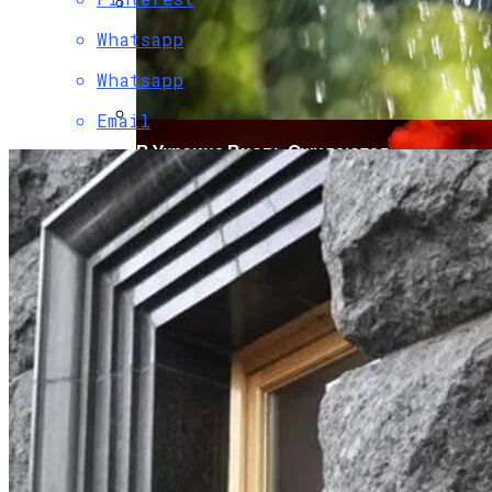
Whatsapp
Коронавирус В США Оказался
Смертоноснее «испанки» 1918 Года
Whatsapp
Email
В Украине Вновь Ожидаются
Проливные Дожди
Растущая Концентрация Власти В
Руках Си Цзиньпина: Мир Не Обмануть