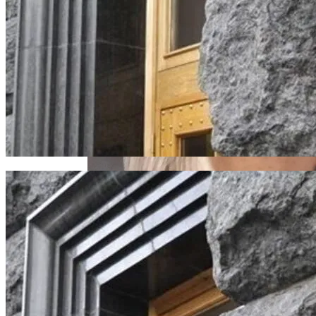
Извержение Вулкана На Юге Исландии:
Чрезвычайное Положение И Эвакуация
В Зоне ООС Ранен Один Украинский
Воин
Военные Рельсы Спасут Британскую
Экономику?
Индия Не Будет Спрашивать
Разрешения На Запуск Моделей ИИ