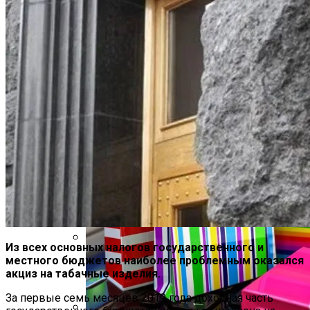
Российской Телеведущей Запретили
Въезд В Украину
На Какую Зарплату Могут
Рассчитывать Украинцы За Рубежом:
Советы Для Беженцев
Из всех основных налогов государственного и
местного бюджетов наиболее проблемным оказался
Вредно, Но Выгодно: В США Запрет На
акциз на табачные изделия.
Асбест Приняли Только Сейчас
За первые семь месяцев 2019 года доходная часть