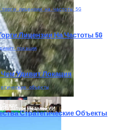
 Торги Лицензии На Частоты 5G
t: Чем Удивит Локация
кономику?
е Дожди
я На Запуск Моделей ИИ
ества Стратегические Объекты