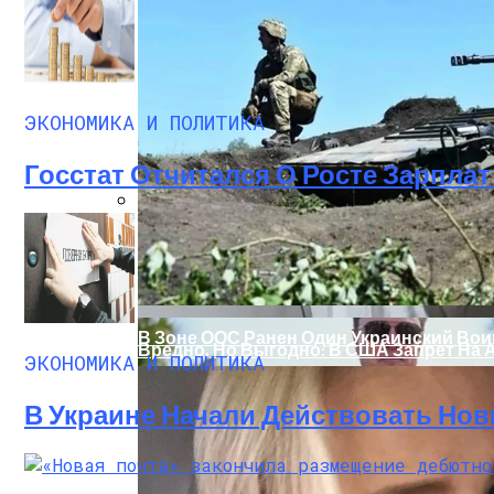
ЭКОНОМИКА И ПОЛИТИКА
Госстат Отчитался О Росте Зарплат 
На Какую Зарплату Могут Рассчитывать
В Зоне ООС Ранен Один Украинский Вои
Вредно, Но Выгодно: В США Запрет На 
ЭКОНОМИКА И ПОЛИТИКА
В Украине Начали Действовать Нов