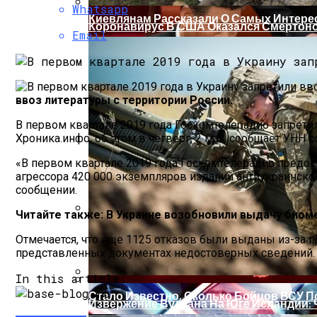
Whatsapp
Киевлянам Рассказали О Самых Интер
Коронавирус В США Оказался Смертонос
Email
ввоз литературы с территории России.
В первом квартале 2019 года Госкомтелерадио запретил
Хроника.инфо, об этом в четверг, 2 мая, сообщает УНН 
«В первом квартале 2019 года Госкомтелерадио предост
агрессора 420 000 экземпляров изданий антиукраинско
сообщении.
Читайте также: В Украине возобновили выдачу биом
Растущая Концентрация Власти В Руках
Отмечается, что еще 1125 отказов были выданы из-за 
представленных документах недостоверных сведений.
In this article:
Стало Известно, Сколько Бойцов ВСУ 
Извержение Вулкана На Юге Исландии: