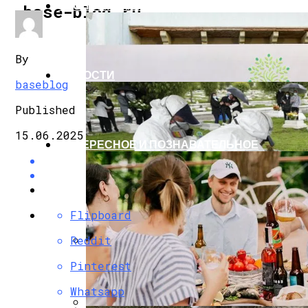
ЭКОНОМИКА И ПОЛИТИКА
base-blog.ru
By
НОВОСТИ
baseblog
Published
15.06.2025
ИНТЕРЕСНОЕ И ПОЗНАВАТЕЛЬНОЕ
Flipboard
Reddit
G7 Договорились Регулировать Искусс
Pinterest
Whatsapp