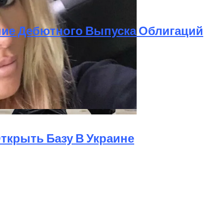
ние Дебютного Выпуска Облигаций
па: Что Стоит На Кону
езд В Украину
ющая Реальность Безнадежной Обстановки
 Открыть Базу В Украине