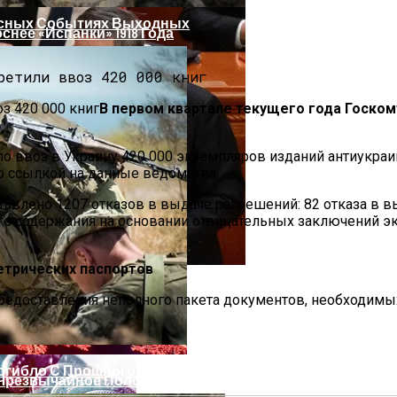
есных Событиях Выходных
нее «испанки» 1918 Года
В первом квартале текущего года Госком
о ввоз в Украину 420 000 экземпляров изданий антиукраин
со ссылкой на данные ведомства.
авлено 1207 отказов в выдаче разрешений: 82 отказа в в
го содержания на основании отрицательных заключений эк
етрических паспортов
 Си Цзиньпина: Мир Не Обмануть
предоставления неполного пакета документов, необходимы
Погибло С Прошлого Перемирия
 Чрезвычайное Положение И Эвакуация