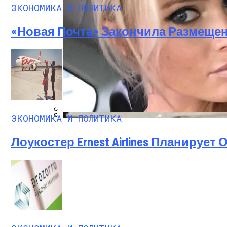
ЭКОНОМИКА И ПОЛИТИКА
«Новая Почта» Закончила Размеще
Международная Реакция На Тарифы Трам
ЭКОНОМИКА И ПОЛИТИКА
Российской Телеведущей Запретили Въ
Кризис Безопасности На Гаити: Ужаса
Лоукостер Ernest Airlines Планирует