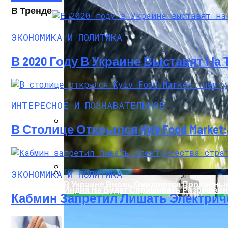
В Тренде
ЭКОНОМИКА И ПОЛИТИКА
В 2020 Году В Украине Выставят На
ИНТЕРЕСНОЕ И ПОЗНАВАТЕЛЬНОЕ
В Столице Открылся Kyiv Food Marke
Военные Рельсы Спасут Британскую Э
ЭКОНОМИКА И ПОЛИТИКА
В Украине Вновь Ожидаются Проливны
Индия Не Будет Спрашивать Разрешени
Кабмин Запретил Лишать Электрич