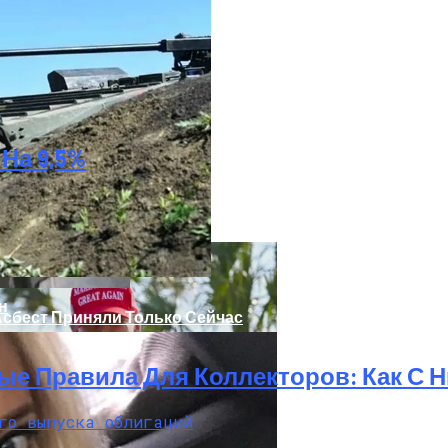
На 9,5%
 Украинцы За Рубежом: Советы Для Беженцев
н
Асбест Приняли Только Сейчас
ые Правила Для Коллекторов: Как С 