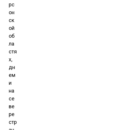
рс
он
ск
ой
об
ла
стя
х,
дн
ем
и
на
се
ве
ре
стр
ан