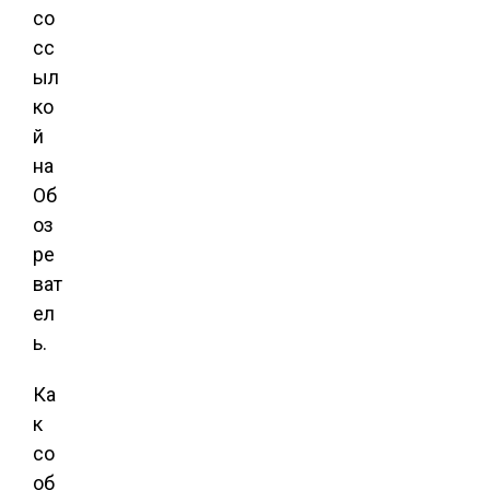
со
сс
ыл
ко
й
на
Об
оз
ре
ват
ел
ь.
Ка
к
со
об