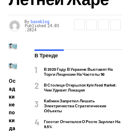
By
baseblog
Published
24.03
.2024
В Тренде
В 2020 Году В Украине Выставят На
Торги Лицензии На Частоты 5G
Ос
В Столице Открылся Kyiv Food Market:
ад
Чем Удивит Локация
ки
Кабмин Запретил Лишать
не
Электричества Стратегические
Объекты
по
ки
Госстат Отчитался О Росте Зарплат На
9,5%
да