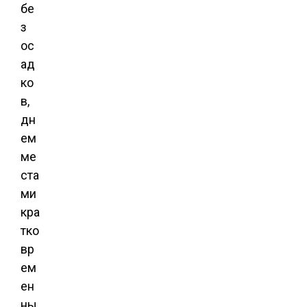
бе
з
ос
ад
ко
в,
дн
ем
ме
ста
ми
кра
тко
вр
ем
ен
ны