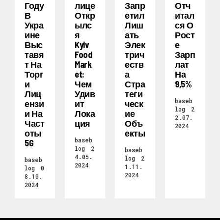
Году
Лице
Запр
Отч
В
Откр
Етил
Итал
Укра
Ылс
Лиш
Ся О
Ине
Я
Ать
Рост
Выс
Kyiv
Элек
Е
Тавя
Food
Трич
Зарп
Т На
Mark
Еств
Лат
Торг
Et:
А
На
И
Чем
Стра
9,5%
Лиц
Удив
Теги
baseb
Ензи
Ит
Ческ
log
2
И На
Лока
Ие
2.07.
Част
Ция
Объ
2024
Оты
Екты
baseb
5G
log
2
baseb
4.05.
log
2
baseb
2024
1.11.
log
0
2024
8.10.
2024