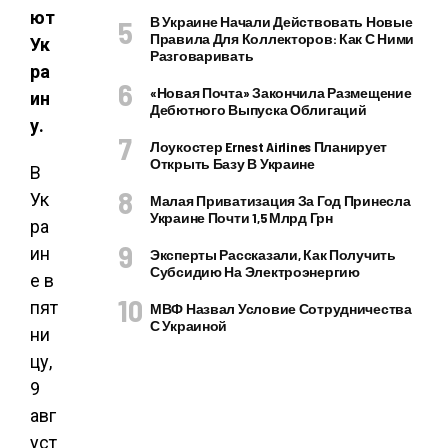
ют
В Украине Начали Действовать Новые
Правила Для Коллекторов: Как С Ними
Ук
Разговаривать
ра
«Новая Почта» Закончила Размещение
ин
Дебютного Выпуска Облигаций
у.
Лоукостер Ernest Airlines Планирует
Открыть Базу В Украине
В
Ук
Малая Приватизация За Год Принесла
Украине Почти 1,5 Млрд Грн
ра
ин
Эксперты Рассказали, Как Получить
Субсидию На Электроэнергию
е в
пят
МВФ Назвал Условие Сотрудничества
С Украиной
ни
цу,
9
авг
уст