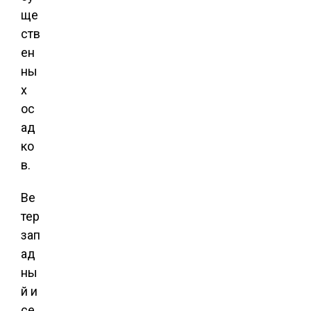
ще
ств
ен
ны
х
ос
ад
ко
в.
Ве
тер
зап
ад
ны
й и
се