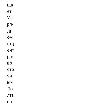
ща
ет
Ук
рги
др
ом
етц
ент
р, в
во
сто
чн
ых,
По
лта
вс