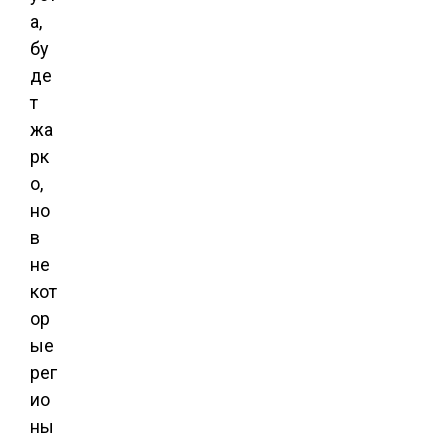
а,
бу
де
т
жа
рк
о,
но
в
не
кот
ор
ые
рег
ио
ны