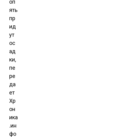
оп
ять
пр
ид
ут
ос
ад
ки,
пе
ре
да
ет
Хр
он
ика
.ин
фо