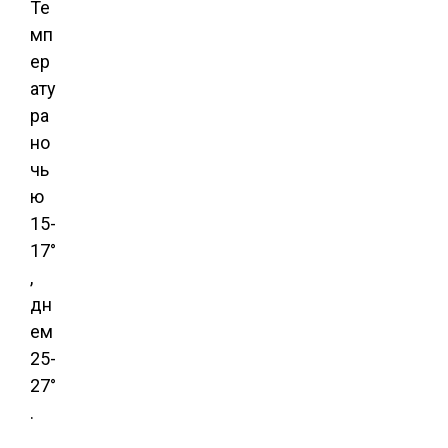
Те
мп
ер
ату
ра
но
чь
ю
15-
17°
,
дн
ем
25-
27°
.