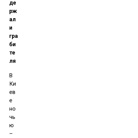
де
рж
ал
и
гра
би
те
ля
В
Ки
ев
е
но
чь
ю
–