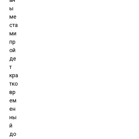
ы
ме
ста
ми
пр
ой
де
т
кра
тко
вр
ем
ен
ны
й
до