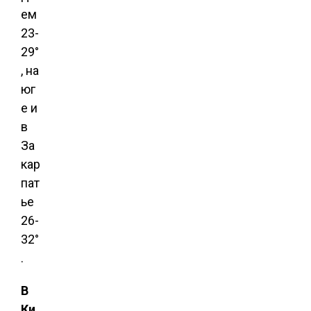
ем
23-
29°
, на
юг
е и
в
За
кар
пат
ье
26-
32°
.
В
Ки