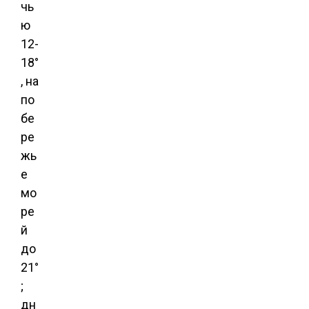
чь
ю
12-
18°
, на
по
бе
ре
жь
е
мо
ре
й
до
21°
;
дн