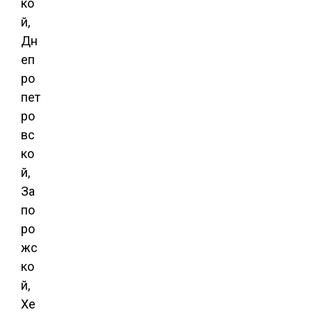
ко
й,
Дн
еп
ро
пет
ро
вс
ко
й,
За
по
ро
жс
ко
й,
Хе