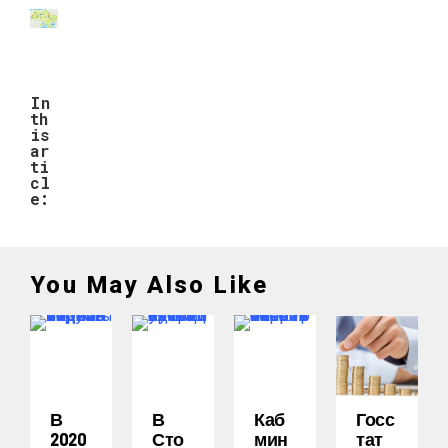
In
th
is
ar
ti
cl
e:
You May Also Like
В
В
Каб
Госс
2020
Сто
Мин
Тат