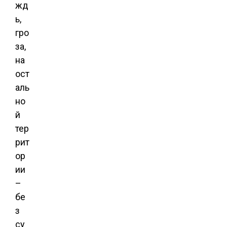
жд
ь,
гро
за,
на
ост
аль
но
й
тер
рит
ор
ии
–
бе
з
су