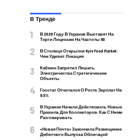
В Тренде
В 2020 Году В Украине Выставят На
Торги Лицензии На Частоты 5G
В Столице Открылся Kyiv Food Market:
Чем Удивит Локация
Кабмин Запретил Лишать
Электричества Стратегические
Объекты
Госстат Отчитался О Росте Зарплат На
9,5%
В Украине Начали Действовать Новые
Правила Для Коллекторов: Как С Ними
Разговаривать
«Новая Почта» Закончила Размещение
Дебютного Выпуска Облигаций