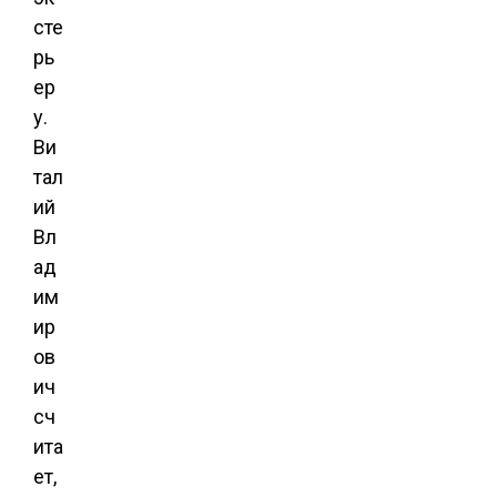
сте
рь
ер
у.
Ви
тал
ий
Вл
ад
им
ир
ов
ич
сч
ита
ет,