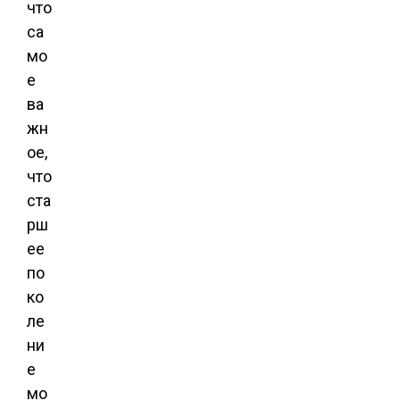
что
са
мо
е
ва
жн
ое,
что
ста
рш
ее
по
ко
ле
ни
е
мо