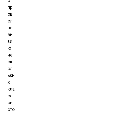
о
пр
ов
ел
ре
ви
зи
ю
не
ск
ол
ьки
х
кла
сс
ов,
сто