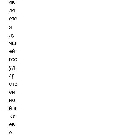
яв
ля
етс
я
лу
чш
ей
гос
уд
ар
ств
ен
но
й в
Ки
ев
е.