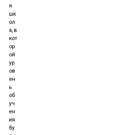
я
шк
ол
а, в
кот
ор
ой
ур
ов
ен
ь
об
уч
ен
ия
бу