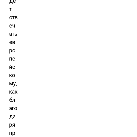
де
т
отв
еч
ать
ев
ро
пе
йс
ко
му,
как
бл
аго
да
ря
пр