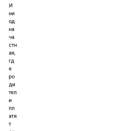
И
ни
од
на
ча
стн
ая,
гд
е
ро
ди
тел
и
пл
атя
т