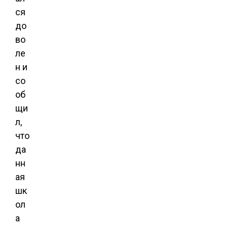
ся
до
во
ле
н и
со
об
щи
л,
что
да
нн
ая
шк
ол
а