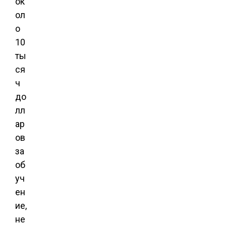
ок
ол
о
10
ты
ся
ч
до
лл
ар
ов
за
об
уч
ен
ие,
не