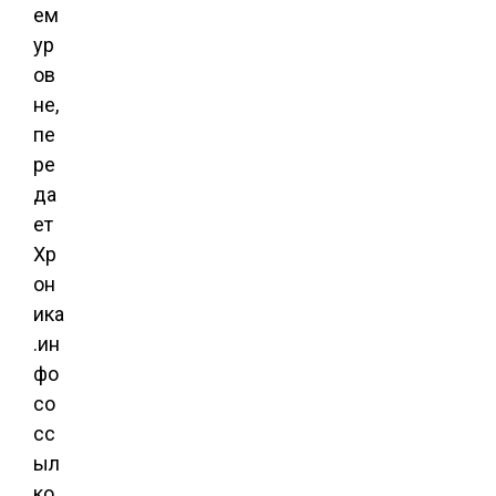
ем
ур
ов
не,
пе
ре
да
ет
Хр
он
ика
.ин
фо
со
сс
ыл
ко