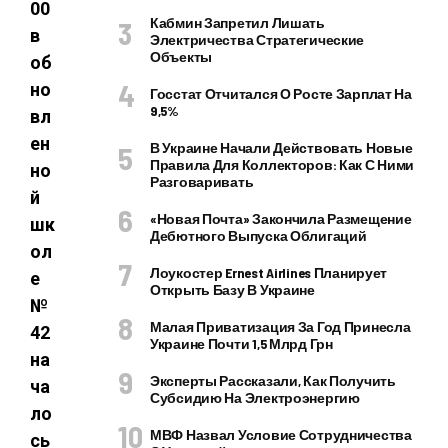
00
Кабмин Запретил Лишать
в
Электричества Стратегические
Объекты
об
но
Госстат Отчитался О Росте Зарплат На
9,5%
вл
ен
В Украине Начали Действовать Новые
Правила Для Коллекторов: Как С Ними
но
Разговаривать
й
«Новая Почта» Закончила Размещение
шк
Дебютного Выпуска Облигаций
ол
Лоукостер Ernest Airlines Планирует
е
Открыть Базу В Украине
№
Малая Приватизация За Год Принесла
42
Украине Почти 1,5 Млрд Грн
на
Эксперты Рассказали, Как Получить
ча
Субсидию На Электроэнергию
ло
МВФ Назвал Условие Сотрудничества
сь