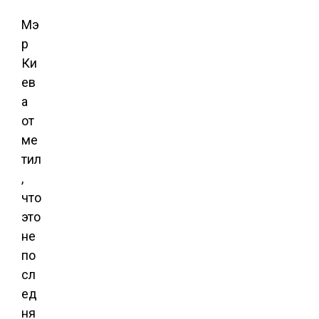
Мэ
р
Ки
ев
а
от
ме
тил
,
что
это
не
по
сл
ед
ня