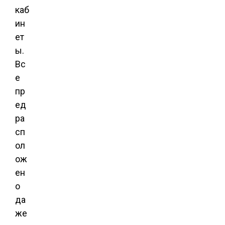
каб
ин
ет
ы.
Вс
е
пр
ед
ра
сп
ол
ож
ен
о
да
же