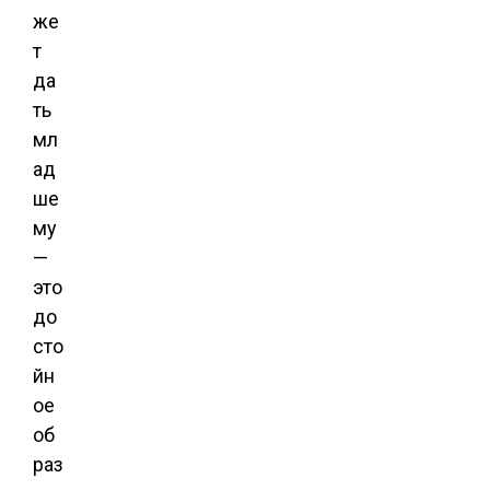
же
т
да
ть
мл
ад
ше
му
—
это
до
сто
йн
ое
об
раз