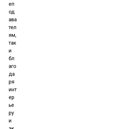
еп
од
ава
тел
ям,
так
и
бл
аго
да
ря
инт
ер
ье
ру
и
эк