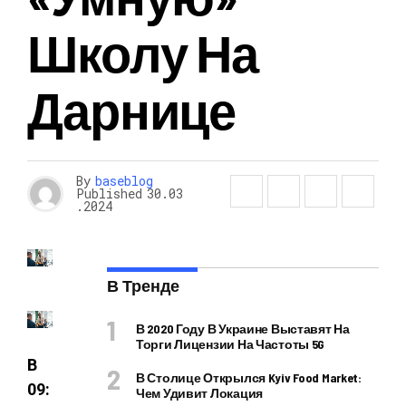
Школу На
Дарнице
By
baseblog
Published
30.03
.2024
В Тренде
В 2020 Году В Украине Выставят На
Торги Лицензии На Частоты 5G
В
В Столице Открылся Kyiv Food Market:
09:
Чем Удивит Локация