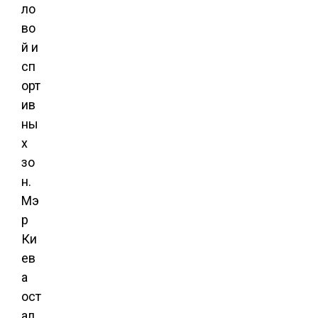
ло
во
й и
сп
орт
ив
ны
х
зо
н.
Мэ
р
Ки
ев
а
ост
ал