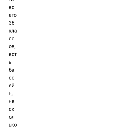
вс
его
36
кла
сс
ов,
ест
ь
ба
сс
ей
н,
не
ск
ол
ько