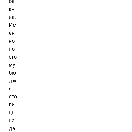
ов
ан
ие.
Им
ен
но
по
это
му
бю
дж
ет
сто
ли
цы
на
да