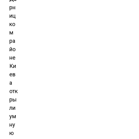
рн
иц
ко
м
ра
йо
не
Ки
ев
а
отк
ры
ли
ум
ну
ю