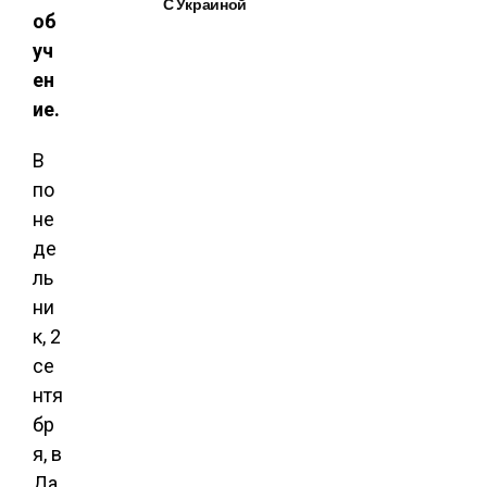
С Украиной
об
уч
ен
ие.
В
по
не
де
ль
ни
к, 2
се
нтя
бр
я, в
Да