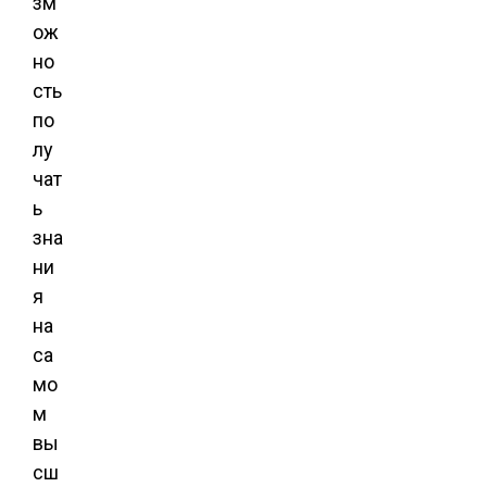
зм
ож
но
сть
по
лу
чат
ь
зна
ни
я
на
са
мо
м
вы
сш