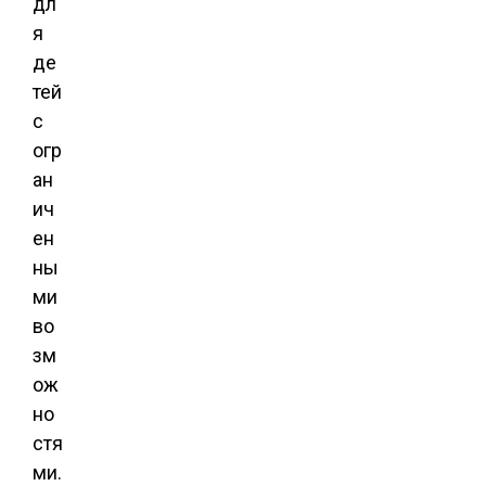
дл
я
де
тей
с
огр
ан
ич
ен
ны
ми
во
зм
ож
но
стя
ми.