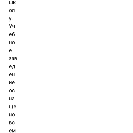
шк
ол
у.
Уч
еб
но
е
зав
ед
ен
ие
ос
на
ще
но
вс
ем