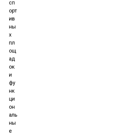
сп
орт
ив
ны
х
пл
ощ
ад
ок
и
фу
нк
ци
он
аль
ны
е