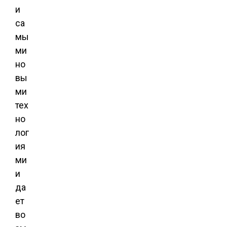
и
са
мы
ми
но
вы
ми
тех
но
лог
ия
ми
и
да
ет
во