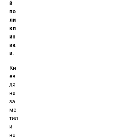
й
по
ли
кл
ин
ик
и.
Ки
ев
ля
не
за
ме
тил
и
не