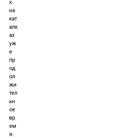
х
на
кат
алк
ах
уж
е
пр
од
ол
жи
тел
ьн
ое
вр
ем
я.