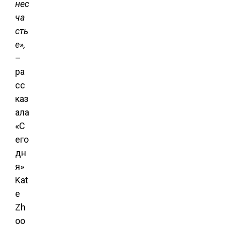
нес
ча
сть
е»,
–
ра
сс
каз
ала
«С
его
дн
я»
Kat
e
Zh
oo