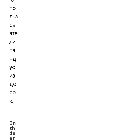
по
льз
ов
ате
ли
па
нд
ус
из
до
со
к.
In
th
is
ar