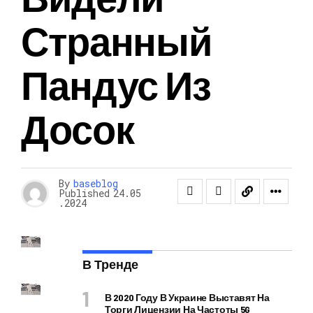
Странный
Пандус Из
Досок
By
baseblog
Published
24.05
.2024
В Тренде
В 2020 Году В Украине Выставят На
Торги Лицензии На Частоты 5G