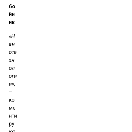
бо
йн
ик
«Н
ан
оте
хн
ол
оги
и»,
–
ко
ме
нти
ру
ют