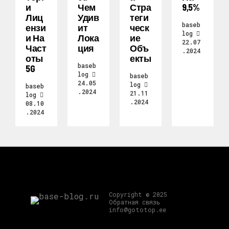
И
Чем
Стра
9,5%
Лиц
Удив
Теги
baseb
Ензи
Ит
Ческ
log
И На
Лока
Ие
22.07
Част
Ция
Объ
.2024
Оты
Екты
baseb
5G
log
baseb
24.05
log
baseb
.2024
21.11
log
.2024
08.10
.2024
Copyright © 2025
Обратная связь
info@gototop.ee