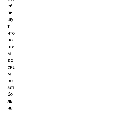
ей,
пи
шу
т,
что
по
эти
м
до
ска
м
во
зят
бо
ль
ны