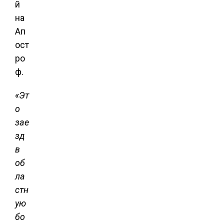
й
на
Ап
ост
ро
ф.
«Эт
о
зае
зд
в
об
ла
стн
ую
бо