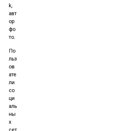
k,
авт
ор
фо
то.
По
льз
ов
ате
ли
со
ци
аль
ны
х
сет