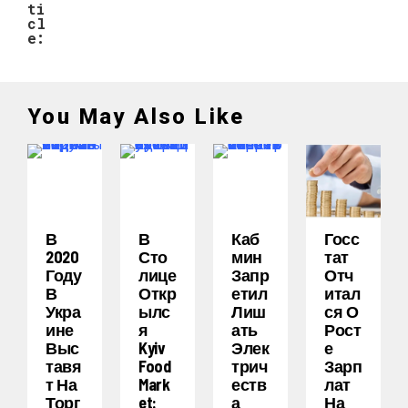
ti
cl
e:
You May Also Like
В
В
Каб
Госс
2020
Сто
Мин
Тат
Году
Лице
Запр
Отч
В
Откр
Етил
Итал
Укра
Ылс
Лиш
Ся О
Ине
Я
Ать
Рост
Выс
Kyiv
Элек
Е
Тавя
Food
Трич
Зарп
Т На
Mark
Еств
Лат
Торг
Et:
А
На