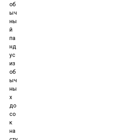
об
ыч
ны
й
па
нд
ус
из
об
ыч
ны
х
до
со
к
на
сту