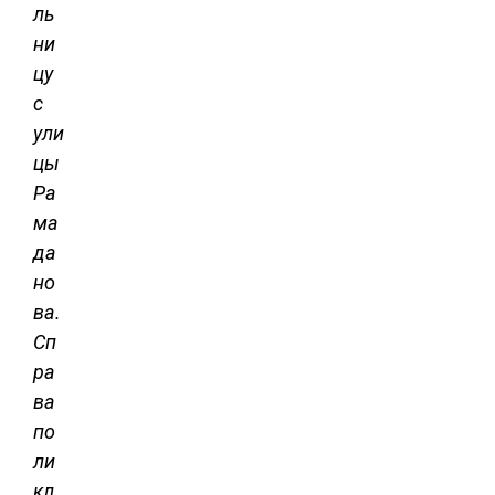
ль
ни
цу
с
ули
цы
Ра
ма
да
но
ва.
Сп
ра
ва
по
ли
кл