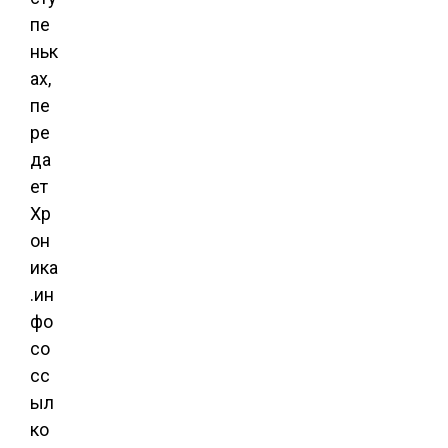
пе
ньк
ах,
пе
ре
да
ет
Хр
он
ика
.ин
фо
со
сс
ыл
ко