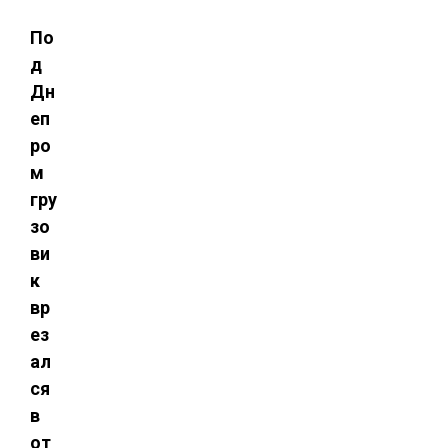
По
д
Дн
еп
ро
м
гру
зо
ви
к
вр
ез
ал
ся
в
от