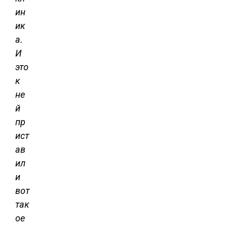
ин
ик
а.
И
это
к
не
й
пр
ист
ав
ил
и
вот
так
ое