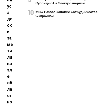
Субсидию На Электроэнергию
ус
МВФ Назвал Условие Сотрудничества
а
С Украиной
до
ск
и
за
ме
ти
ли
во
зл
е
об
ла
ст
но