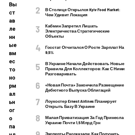
Вы
В Столице Открылся Kyiv Food Market:
ст
Чем Удивит Локация
ав
Кабмин Запретил Лишать
ле
Электричества Стратегические
Объекты
нн
ые
Госстат Отчитался О Росте Зарплат На
9,5%
вм
ес
В Украине Начали Действовать Новые
Правила Для Коллекторов: Как С Ними
то
Разговаривать
но
«Новая Почта» Закончила Размещение
рм
Дебютного Выпуска Облигаций
ал
Лоукостер Ernest Airlines Планирует
ьн
Открыть Базу В Украине
ог
Малая Приватизация За Год Принесла
о
Украине Почти 1,5 Млрд Грн
па
Эксперты Рассказали, Как Получить
нд